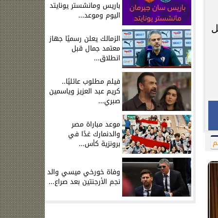
باريس ومانشستر يونايتد
اليوم وموعد...
ل
الزمالك يعلن رسميًا جهاز
معتمد جمال قبل
انطلاق...
فيلم مطلوب عائليًا..
كريم عبد العزيز وياسمين
صبري...
موعد مباراة مصر
والدنمارك غدًا في
م
برونزية كأس...
وفاة خورخي ميسي والد
نجم الأرجنتين بعد صراع...