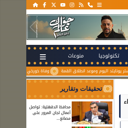
تكنولوجيا
منوعات
د انطلاق القمة
وفاة خورخي ميسي والد نجم الأرجنتين بعد صراع 
تحقيقات وتقارير
اء
محافظ الدقهلية: تواصل
أعمال لجان المرور على
مصانع...