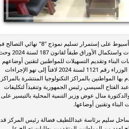
أكد اللواء دكتور هشام أبو النصر محافظ أسيوط على إستمرار تسليم نموذج "8" نهائي التص
بعض مخالفات البناء فور استيفاء الإجراءات واستكمال الأوراق طبقاً لقانون 187 لسنة
ت البناء وتقديم التسهيلات للمواطنين لتقنين أوضاعهم
يًا.. كريم عبد العزيز
وفاة خورخي ميسي والد نجم الأرجنتين 
وملف التصالح تفعيلاً لقرار رئيس مجلس الوزراء رقم 1121 لسنة 2024 لافتاً إلى نهو الإجراءات
 منافسة صيف 2026
صراع طويل مع المرض
م بها المواطنين بالمراكز التكنولوجيا المنتشرة بالمراكز
بد الفتاح السيسي رئيس الجمهورية وتنفيذاً لتكليفات
دكتورة منال عوض وزير التنمية المحلية بالتيسير على
لبناء وتقنين أوضاعها.
احل سليم برئاسة عبداللطيف فضالة رئيس المركز قد
ن نموذج ٨ نهائي التصالح لعدد من المواطنين المتقدمين بطلبات تصالح على