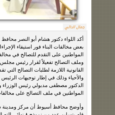
جمال الدالي
المواطنين على التقدم للتصالح في مخالفا
الزمالك يعلن رسميًا جهاز معتمد جمال قبل
فيلم مطلوب عائل
انطلاق موسم 2026-2027
وياسمين صبري في
القانونية اللازمة لطلبات التصالح التي تقد
والأحياء وذلك في إطار توجيهات الرئيس ع
الدكتور مصطفى مدبولي رئيس الوزراء وال
المواطنين في ملف التصالح على مخالفات ا
وأوضح محافظ أسيوط أن مركز ومدينة س
قام بتسليم عدد م