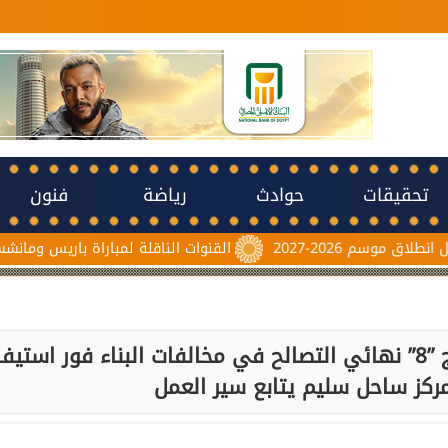
تحقيقات
حوادث
رياضة
فنون
القنوات الناقلة لمباراة باريس ومانشستر يونايتد اليوم وموع
محافظ أسيوط: إستمرار تسليم نموذج ”8” نهائي التصالح في مخالفات البناء فور استيف
مركز ساحل سليم يتابع سير العمل