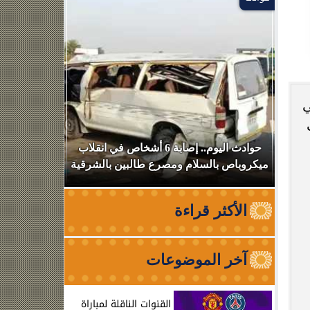
الح في
 2024 وحث
بعد
حوادث اليوم.. إصابة 6 أشخاص في انقلاب
استهداف سف
ميكروباص بالسلام ومصرع طالبين بالشرقية
عبوره
الأكثر قراءة
آخر الموضوعات
القنوات الناقلة لمباراة