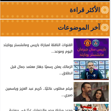
الأكثر قراءة
آخر الموضوعات
القنوات الناقلة لمباراة باريس ومانشستر يونايتد
اليوم وموعد...
الزمالك يعلن رسميًا جهاز معتمد جمال قبل
انطلاق...
فيلم مطلوب عائليًا.. كريم عبد العزيز وياسمين
صبري...
موعد مباراة مصر والدنمارك غدًا في برونزية