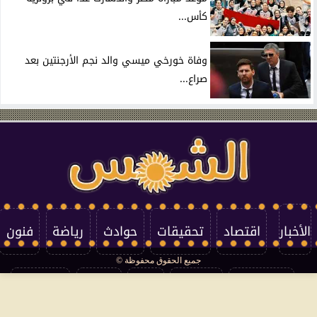
كأس...
وفاة خورخي ميسي والد نجم الأرجنتين بعد
صراع...
الأخبار
اقتصاد
تحقيقات
حوادث
رياضة
فنون
جميع الحقوق محفوظة ©
تكنولوجيا
منوعات
مرأة
العالم
سوشيال