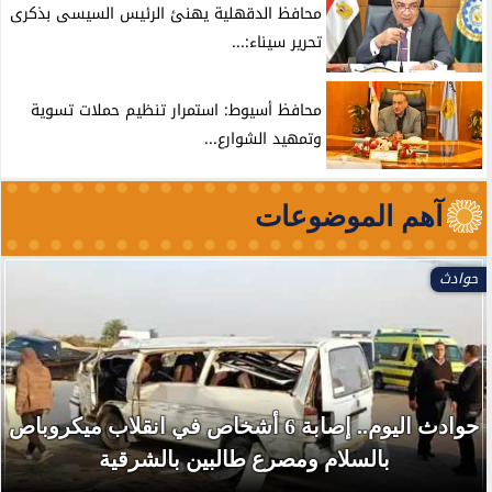
محافظ الدقهلية يهنئ الرئيس السيسى بذكرى
تحرير سيناء:...
محافظ أسيوط: استمرار تنظيم حملات تسوية
وتمهيد الشوارع...
آهم الموضوعات
حوادث
حوادث اليوم.. إصابة 6 أشخاص في انقلاب ميكروباص
بالسلام ومصرع طالبين بالشرقية