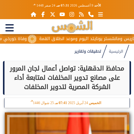
هـ
الأحد
9 أغسطس 2026
07:31 صـ
24 صفر 1448
نشستر يونايتد اليوم وموعد انطلاق القمة
وفاة خورخي ميسي والد نج
الرئيسية
تحقيقات وتقارير
محافظ الدقهلية: تواصل أعمال لجان المرور
على مصانع تدوير المخلفات لمتابعة أداء
الشركة المصرية لتدوير المخلفات
هـ
الخميس
24 أبريل 2025
07:41 مـ
25 شوال 1446