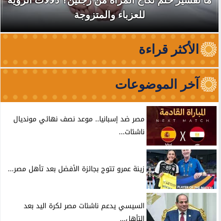
ة من رجلين؟ دلالات الرؤية
نقابة الأطباء تكشف أ
 والمتزوجة
الظهور والترو
الأكثر قراءة
آخر الموضوعات
مصر ضد إسبانيا.. موعد نصف نهائي مونديال
ناشئات...
زينة عمرو تتوج بجائزة الأفضل بعد تأهل مصر...
السيسي يدعم ناشئات مصر لكرة اليد بعد
التأهل...