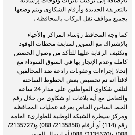
بالإضافة إلى تركيب بانرات ولوحات إرشادية
بالتعريفة الجديدة وأرقام الشكاوى ويتم وضعها
بجميع مواقف نقل الركاب بالمحافظة .
كما وجه المحافظ رؤساء المراكز والأحياء
بالإشتراك مع التموين لمتابعة محطات الوقود
وتكثيف الرقابة عليها للتأكد من وصول الحصص
كاملة وعدم الإتجار بها في السوق السوداء مع
إتخاذ إجراءات وعقوبات رادعة ضد المخالفين،
لافتاً انه تم تخصيص بعض الخطوط الساخنة
لتلقي شكاوى المواطنين على مدار 24 ساعة
والتعامل مع أية بلاغات او شكاوى من خلال رقم
الخط الساخن الخاص بغرفة عمليات المحافظة
ومركز سيطرة الشبكة الوطنية للطوارىء العامة
رقم (114) أو أرقام (2135858/ 088) و(2135727/
088) و(2135670/ 088) أو إرسال الصور