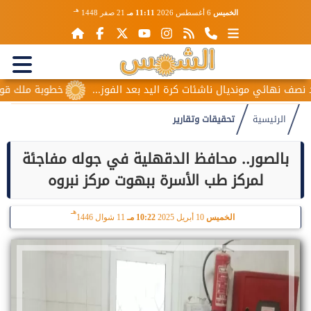
هـ
الخميس
6 أغسطس 2026
11:11 مـ
21 صفر 1448
هائي مونديال ناشئات كرة اليد بعد الفوز...
خطوبة ملك قورة ويو
الرئيسية
تحقيقات وتقارير
بالصور.. محافظ الدقهلية في جوله مفاجئة
لمركز طب الأسرة ببهوت مركز نبروه
هـ
الخميس
10 أبريل 2025
10:22 مـ
11 شوال 1446