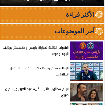
الأكثر قراءة
آخر الموضوعات
القنوات الناقلة لمباراة باريس ومانشستر يونايتد
اليوم وموعد...
الزمالك يعلن رسميًا جهاز معتمد جمال قبل
انطلاق...
فيلم مطلوب عائليًا.. كريم عبد العزيز وياسمين
صبري...