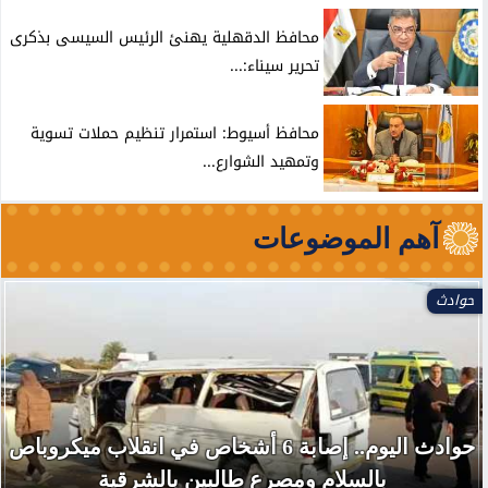
محافظ الدقهلية يهنئ الرئيس السيسى بذكرى
تحرير سيناء:...
محافظ أسيوط: استمرار تنظيم حملات تسوية
وتمهيد الشوارع...
آهم الموضوعات
حوادث
حوادث اليوم.. إصابة 6 أشخاص في انقلاب ميكروباص
بالسلام ومصرع طالبين بالشرقية