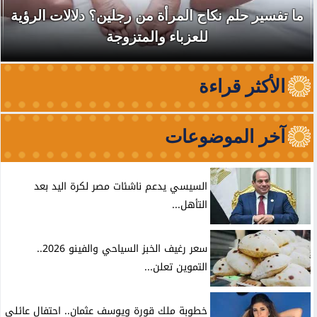
ما تفسير حلم نكاح المرأة من رجلين؟ دلالات الرؤية
للعزباء والمتزوجة
الأكثر قراءة
آخر الموضوعات
السيسي يدعم ناشئات مصر لكرة اليد بعد
التأهل...
سعر رغيف الخبز السياحي والفينو 2026..
التموين تعلن...
خطوبة ملك قورة ويوسف عثمان.. احتفال عائلي