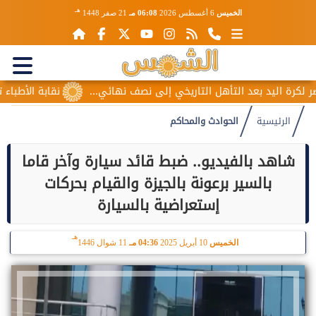
هـ
الخميس
6 أغسطس 2026
06:08 مـ
21 صفر 1448
اليد بعد التأهل التاريخي إلى نصف نهائي...
نقابة الأطباء تكشف 
الرئيسية
الحوادث والمحاكم
شاهد بالفيديو.. ضبط قائد سيارة وآخر قاما
بالسير برعونة بالجيزة والقيام بحركات
إستعراضية بالسيارة
هـ
الخميس
10 أبريل 2025
04:36 مـ
11 شوال 1446