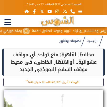
هـ
السبت
8 أغسطس 2026
01:48 مـ
23 صفر 1448
مانشستر يونايتد اليوم وموعد انطلاق القمة
وفاة خورخي ميسي والد
الرئيسية
تحقيقات وتقارير
محافظ القاهرة: منع تواجد أي مواقف
عشوائية.. أوالانتظار الخاطىء فى محيط
موقف السلام النموذجى الجديد
هـ
الأربعاء
9 أبريل 2025
06:47 مـ
10 شوال 1446