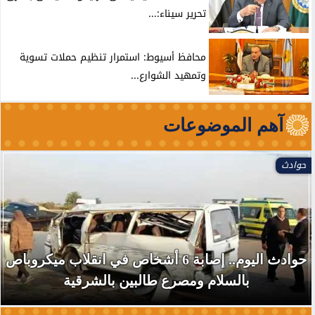
تحرير سيناء:...
محافظ أسيوط: استمرار تنظيم حملات تسوية
وتمهيد الشوارع...
آهم الموضوعات
حوادث
حوادث اليوم.. إصابة 6 أشخاص في انقلاب ميكروباص
بالسلام ومصرع طالبين بالشرقية