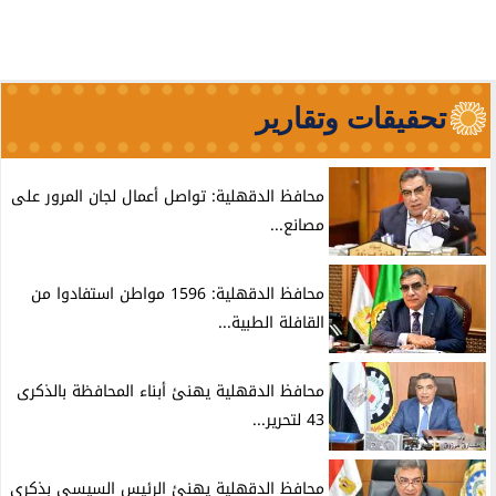
تحقيقات وتقارير
محافظ الدقهلية: تواصل أعمال لجان المرور على
مصانع...
محافظ الدقهلية: 1596 مواطن استفادوا من
القافلة الطبية...
محافظ الدقهلية يهنئ أبناء المحافظة بالذكرى
43 لتحرير...
محافظ الدقهلية يهنئ الرئيس السيسى بذكرى