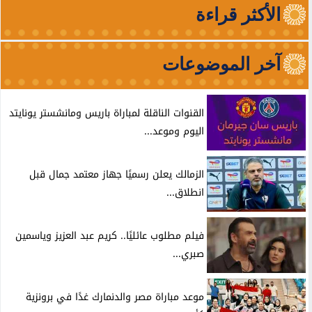
الأكثر قراءة
آخر الموضوعات
القنوات الناقلة لمباراة باريس ومانشستر يونايتد
اليوم وموعد...
الزمالك يعلن رسميًا جهاز معتمد جمال قبل
انطلاق...
فيلم مطلوب عائليًا.. كريم عبد العزيز وياسمين
صبري...
موعد مباراة مصر والدنمارك غدًا في برونزية