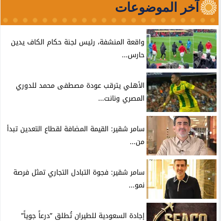
آخر الموضوعات
واقعة المنشفة، رئيس لجنة حكام الكاف يدين
حارس...
الأهلي يترقب عودة مصطفى محمد للدوري
المصري ونانت...
سامر شقير: القيمة المضافة لقطاع التعدين تبدأ
من...
سامر شقير: فجوة التبادل التجاري تمثل فرصة
نمو...
إجادة السعودية للطيران تُطلق ”درعاً جوياً”