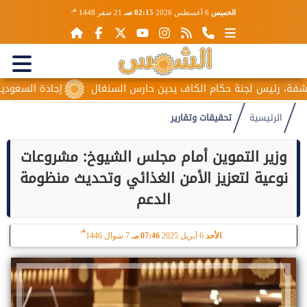
هـ
الخميس
6 أغسطس 2026
02:15 صـ
21 صفر 1448
ئيس لجنة حكام الكاف يدين حارس السنغال
إجادة السعودية للطيرا
الرئيسية
تحقيقات وتقارير
وزير التموين أمام مجلس الشيوخ: مشروعات
نوعية لتعزيز الأمن الغذائي وتحديث منظومة
الدعم
هـ
الأحد
6 أبريل 2025
07:46 مـ
7 شوال 1446