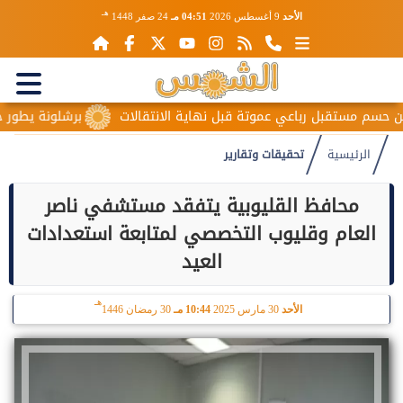
هـ
الأحد
9 أغسطس 2026
04:51 مـ
24 صفر 1448
قبل رباعي عموتة قبل نهاية الانتقالات
برشلونة يطور حمزة عبد 
الرئيسية
تحقيقات وتقارير
محافظ القليوبية يتفقد مستشفي ناصر
العام وقليوب التخصصي لمتابعة استعدادات
العيد
هـ
الأحد
30 مارس 2025
10:44 مـ
30 رمضان 1446