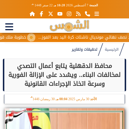
هـ
الجمعة
7 أغسطس 2026
10:28 مـ
22 صفر 1448
يال ناشئات كرة اليد بعد الفوز...
خطوبة ملك قورة ويوسف عثمان
الرئيسية
تحقيقات وتقارير
محافظ الدقهلية يتابع أعمال التصدي
لمخالفات البناء.. ويشدد على الإزالة الفورية
وسرعة اتخاذ الإجراءات القانونية
هـ
الأحد
30 مارس 2025
08:04 مـ
30 رمضان 1446