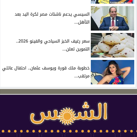
السيسي يدعم ناشئات مصر لكرة اليد بعد
التأهل...
سعر رغيف الخبز السياحي والفينو 2026..
التموين تعلن...
خطوبة ملك قورة ويوسف عثمان.. احتفال عائلي
مرتقب...