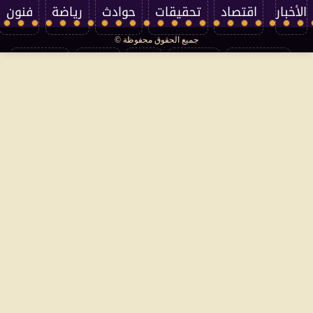
الأخبار
اقتصاد
تحقيقات
حوادث
رياضة
فنون
جميع الحقوق محفوظة ©
تكنولوجيا
منوعات
مرأة
العالم
سوشيال
فتاوى
بأقلامهم
سياسة الخصوصية
اتصل بنا
من نحن