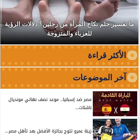
نقابة الأطباء تكشف أسباب منع باربرا أونيل من
الظهور والترويج لخدماتها في...
الأكثر قراءة
آخر الموضوعات
مصر ضد إسبانيا.. موعد نصف نهائي مونديال
ناشئات...
زينة عمرو تتوج بجائزة الأفضل بعد تأهل مصر...