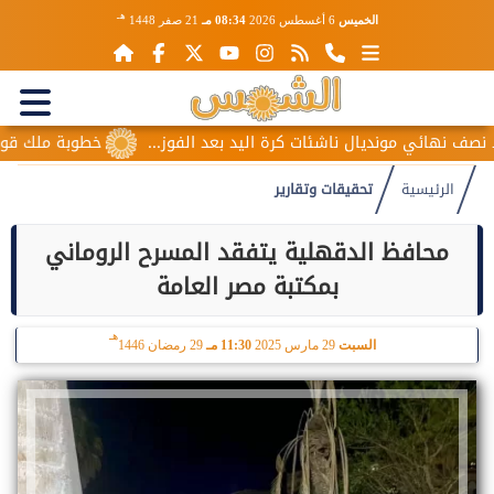
هـ
الخميس
6 أغسطس 2026
08:34 مـ
21 صفر 1448
نديال ناشئات كرة اليد بعد الفوز...
خطوبة ملك قورة ويوسف عثم
الرئيسية
تحقيقات وتقارير
محافظ الدقهلية يتفقد المسرح الروماني
بمكتبة مصر العامة
هـ
السبت
29 مارس 2025
11:30 مـ
29 رمضان 1446