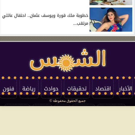
خطوبة ملك قورة ويوسف عثمان.. احتفال عائلي
مرتقب...
الأخبار
اقتصاد
تحقيقات
حوادث
رياضة
فنون
جميع الحقوق محفوظة ©
تكنولوجيا
منوعات
مرأة
العالم
سوشيال