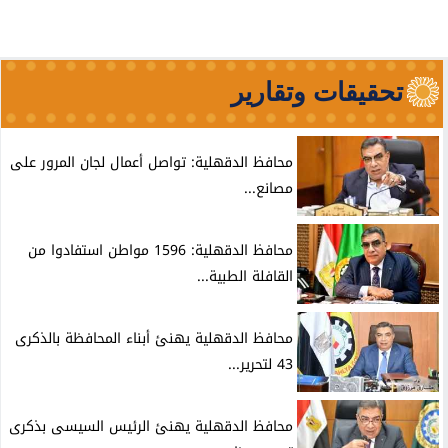
تحقيقات وتقارير
محافظ الدقهلية: تواصل أعمال لجان المرور على
مصانع...
محافظ الدقهلية: 1596 مواطن استفادوا من
القافلة الطبية...
محافظ الدقهلية يهنئ أبناء المحافظة بالذكرى
43 لتحرير...
محافظ الدقهلية يهنئ الرئيس السيسى بذكرى