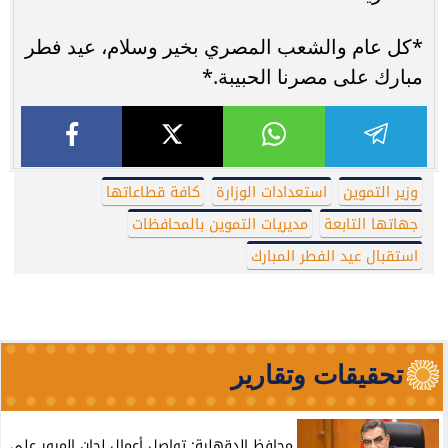
*كل عام والشعب المصري بخير وسلام، عيد فطر
مبارك على مصرنا الحبيبة.*
وزير التموين
استعدادات الوزارة
كافة قطاعاتها
جهاتها التابعة
مديريات التموين بالمحافظات
استقبال عيد الفطر المبارك
تحقيقات وتقارير
محافظ الدقهلية: تواصل أعمال لجان المرور على