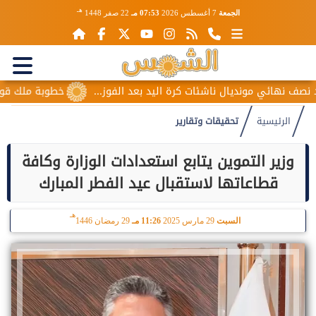
هـ
الجمعة
7 أغسطس 2026
07:53 مـ
22 صفر 1448
هائي مونديال ناشئات كرة اليد بعد الفوز...
خطوبة ملك قورة ويو
الرئيسية
تحقيقات وتقارير
وزير التموين يتابع استعدادات الوزارة وكافة
قطاعاتها لاستقبال عيد الفطر المبارك
هـ
السبت
29 مارس 2025
11:26 مـ
29 رمضان 1446