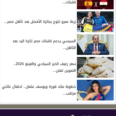
ناشئات...
زينة عمرو تتوج بجائزة الأفضل بعد تأهل مصر...
السيسي يدعم ناشئات مصر لكرة اليد بعد
التأهل...
سعر رغيف الخبز السياحي والفينو 2026..
التموين تعلن...
خطوبة ملك قورة ويوسف عثمان.. احتفال عائلي
مرتقب...