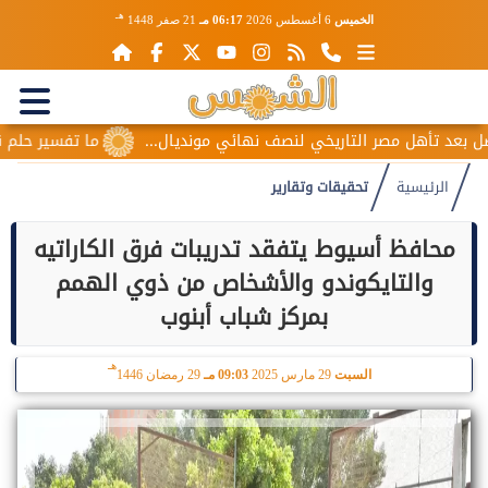
هـ
الخميس
6 أغسطس 2026
06:17 مـ
21 صفر 1448
تأهل مصر التاريخي لنصف نهائي مونديال...
ما تفسير حلم نكاح المر
الرئيسية
تحقيقات وتقارير
محافظ أسيوط يتفقد تدريبات فرق الكاراتيه
والتايكوندو والأشخاص من ذوي الهمم
بمركز شباب أبنوب
هـ
السبت
29 مارس 2025
09:03 مـ
29 رمضان 1446