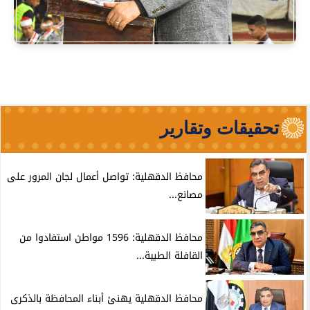
تحقيقات وتقارير
محافظ الدقهلية: تواصل أعمال لجان المرور على
مصانع...
محافظ الدقهلية: 1596 مواطن استفادوا من
القافلة الطبية...
محافظ الدقهلية يهنئ أبناء المحافظة بالذكرى