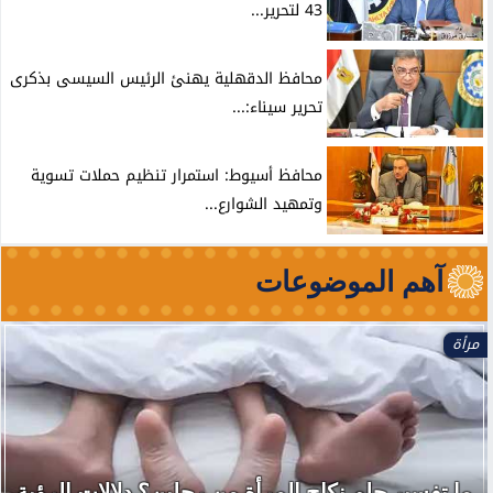
43 لتحرير...
محافظ الدقهلية يهنئ الرئيس السيسى بذكرى
تحرير سيناء:...
محافظ أسيوط: استمرار تنظيم حملات تسوية
وتمهيد الشوارع...
آهم الموضوعات
مرأة
ما تفسير حلم نكاح المرأة من رجلين؟ دلالات الرؤية