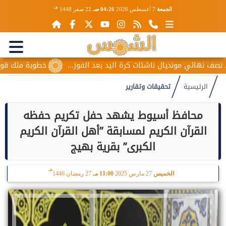
هـ
الجمعة
7 أغسطس 2026
04:26 صـ
22 صفر 1448
 مونديال ناشئات كرة اليد بعد الفوز...
خطوبة ملك قورة ويوسف ع
الرئيسية
تحقيقات وتقارير
محافظ أسيوط يشهد حفل تكريم حفظه
القرآن الكريم لمسابقة ”أهل القرآن الكريم
الكبرى” بقرية بهيج
هـ
الخميس
27 مارس 2025
11:00 مـ
27 رمضان 1446