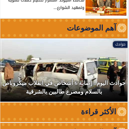
محافظ أسيوط: استمرار تنظيم حملات تسوية
وتمهيد الشوارع...
آهم الموضوعات
حوادث
حوادث اليوم.. إصابة 6 أشخاص في انقلاب ميكروباص
بالسلام ومصرع طالبين بالشرقية
الأكثر قراءة