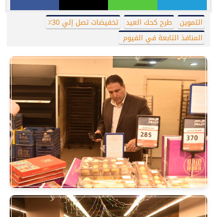
التموين
طرح كحك العيد
تخفيضات تصل إلي 30٪
المنافذ التابعة في الفيوم