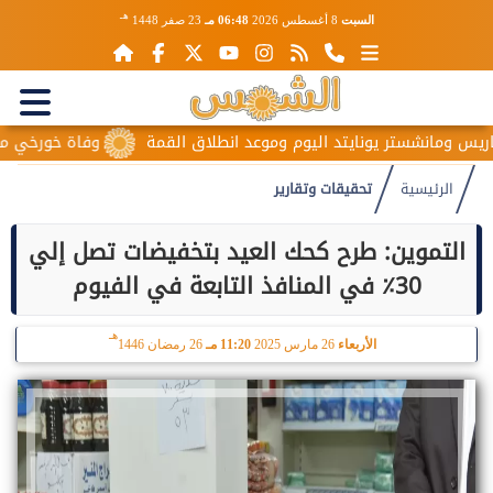
هـ
السبت
8 أغسطس 2026
06:48 مـ
23 صفر 1448
انشستر يونايتد اليوم وموعد انطلاق القمة
وفاة خورخي ميسي والد 
الرئيسية
تحقيقات وتقارير
التموين: طرح كحك العيد بتخفيضات تصل إلي
30٪ في المنافذ التابعة في الفيوم
هـ
الأربعاء
26 مارس 2025
11:20 مـ
26 رمضان 1446