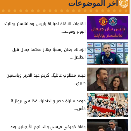
آخر الموضوعات
القنوات الناقلة لمباراة باريس ومانشستر يونايتد
اليوم وموعد...
الزمالك يعلن رسميًا جهاز معتمد جمال قبل
انطلاق...
فيلم مطلوب عائليًا.. كريم عبد العزيز وياسمين
صبري...
موعد مباراة مصر والدنمارك غدًا في برونزية
كأس...
وفاة خورخي ميسي والد نجم الأرجنتين بعد