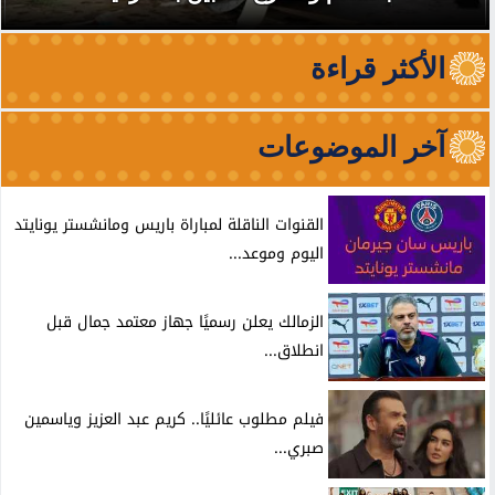
الأكثر قراءة
آخر الموضوعات
القنوات الناقلة لمباراة باريس ومانشستر يونايتد
اليوم وموعد...
الزمالك يعلن رسميًا جهاز معتمد جمال قبل
انطلاق...
فيلم مطلوب عائليًا.. كريم عبد العزيز وياسمين
صبري...