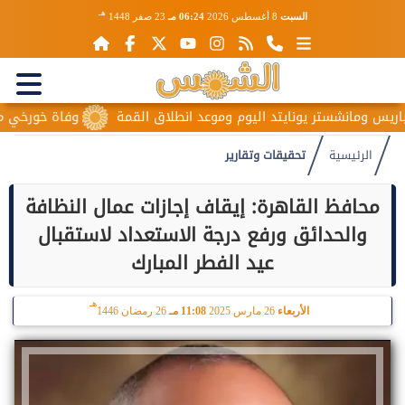
هـ
السبت
8 أغسطس 2026
06:24 مـ
23 صفر 1448
 ومانشستر يونايتد اليوم وموعد انطلاق القمة
وفاة خورخي ميسي وال
الرئيسية
تحقيقات وتقارير
محافظ القاهرة: إيقاف إجازات عمال النظافة
والحدائق ورفع درجة الاستعداد لاستقبال
عيد الفطر المبارك
هـ
الأربعاء
26 مارس 2025
11:08 مـ
26 رمضان 1446