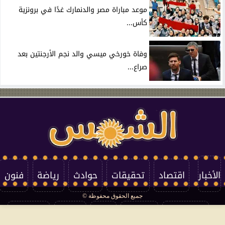
موعد مباراة مصر والدنمارك غدًا في برونزية
كأس...
وفاة خورخي ميسي والد نجم الأرجنتين بعد
صراع...
الأخبار
اقتصاد
تحقيقات
حوادث
رياضة
فنون
جميع الحقوق محفوظة ©
تكنولوجيا
منوعات
مرأة
العالم
سوشيال