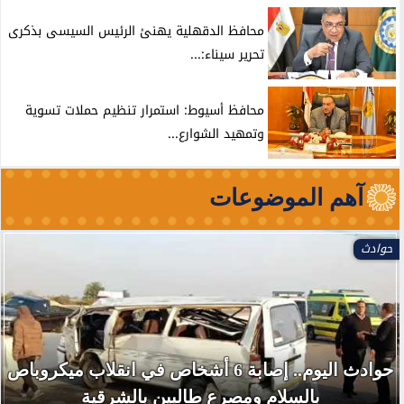
محافظ الدقهلية يهنئ الرئيس السيسى بذكرى
تحرير سيناء:...
محافظ أسيوط: استمرار تنظيم حملات تسوية
وتمهيد الشوارع...
آهم الموضوعات
حوادث
حوادث اليوم.. إصابة 6 أشخاص في انقلاب ميكروباص
بالسلام ومصرع طالبين بالشرقية