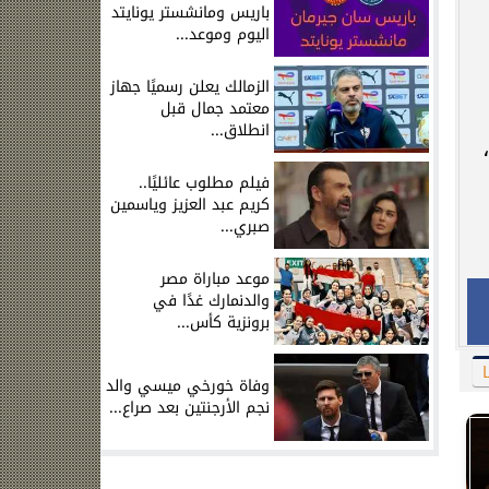
باريس ومانشستر يونايتد
اليوم وموعد...
الزمالك يعلن رسميًا جهاز
معتمد جمال قبل
انطلاق...
فيلم مطلوب عائليًا..
كريم عبد العزيز وياسمين
صبري...
موعد مباراة مصر
والدنمارك غدًا في
برونزية كأس...
ا
وفاة خورخي ميسي والد
نجم الأرجنتين بعد صراع...