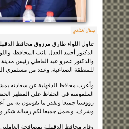
جمال الدالي
تناول اللواء طارق مرزوق محافظ الدقهلي
الدكتور أحمد العدل نائب المحافظ، واللو
والدكتور عمرو عبد العاطي رئيس مدينة 
الزمالك يعلن رسميًا جهاز معتمد جمال قبل
فيلم مطلوب عائل
للمنطقة الصناعية، وعدد من مسثمري ال
انطلاق موسم 2026-2027
وياسمين صبري في
وأعرب محافظ الدقهلية عن سعادته بمشا
الملموسة في الحفاظ على المظهر الحضاري
رؤوسنا جميعا ونقدر ما تقومون به من أ
وشرف، ونحمل جميعا لكم رسالة شكر وتق
وقام محافظ الدقهلية بمصافحة العاملين 