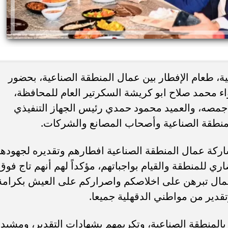
ة، طعام الإفطار بين عمال المنطقة الصناعية، بحضور
اء محمد صلاح ابو كريشة السكرتير العام للمحافظة،
جمصه، والعميد محمود حمدي رئيس الجهاز التنفيذي
يًا.. كريم عبد العزيز
وفاة خورخي ميسي والد نجم الأرجنتين 
منطقة الصناعية وأصحاب المصانع والشركات.
 منافسة صيف 2026
صراع طويل مع المرض
ركة عمال المنطقة الصناعية افطارهم وتقديره لجهوده
 للمنطقة والقيام بواجباتهم، مؤكداً لهم أنهم تاج فوق
عمال تبرهن على اخلاصكم واصراركم على العيش بكرامة
دير من مواطني الدقهلية جميعا.
بالمنطقة الصناعية، وتكريمهم بشهادات التقدير، ومشيدا