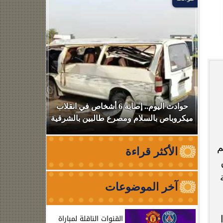
بعد
حوادث اليوم.. إصابة 6 أشخاص في انقلاب
استهداف سف
ميكروباص بالسلام ومصرع طالبين بالشرقية
عبوره
م
الأكثر قراءة
آخر الموضوعات
القنوات الناقلة لمباراة