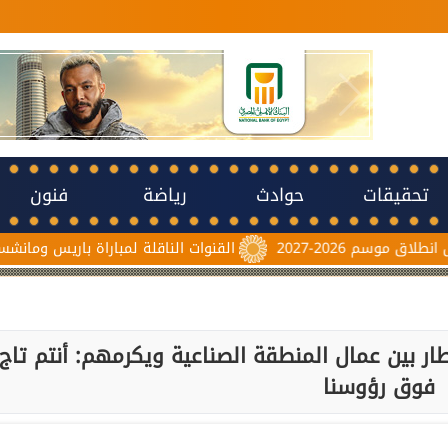
تحقيقات
حوادث
رياضة
فنون
20
القنوات الناقلة لمباراة باريس ومانشستر يونايتد الي
ار بين عمال المنطقة الصناعية ويكرمهم: أنتم تاج
فوق رؤوسنا