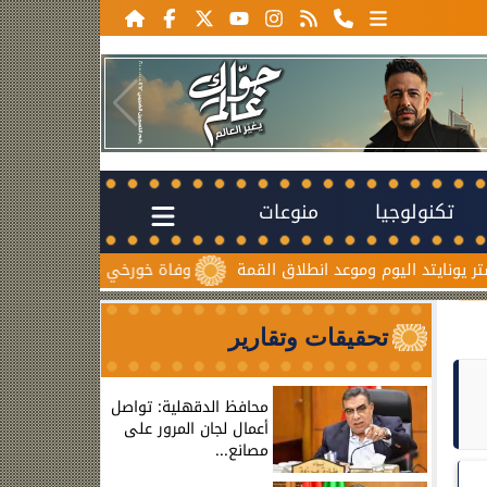
تكنولوجيا
منوعات
وم وموعد انطلاق القمة
وفاة خورخي ميسي والد نجم الأرجنتين بع
تحقيقات وتقارير
محافظ الدقهلية: تواصل
أعمال لجان المرور على
مصانع...