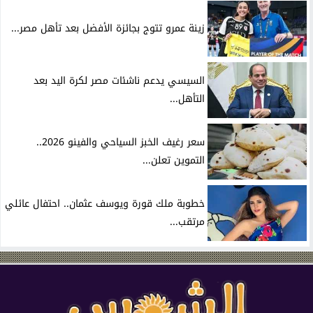
زينة عمرو تتوج بجائزة الأفضل بعد تأهل مصر...
السيسي يدعم ناشئات مصر لكرة اليد بعد
التأهل...
سعر رغيف الخبز السياحي والفينو 2026..
التموين تعلن...
خطوبة ملك قورة ويوسف عثمان.. احتفال عائلي
مرتقب...