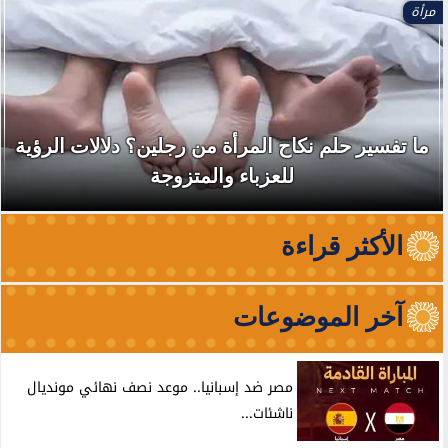
مرأة
ما تفسير حلم نكاح المرأة من رجلين؟ دلالات الرؤية
للعزباء والمتزوجة
الأكثر قراءة
آخر الموضوعات
مصر ضد إسبانيا.. موعد نصف نهائي مونديال
ناشئات...