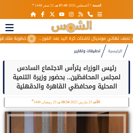
هـ
الجمعة
7 أغسطس 2026
07:40 صـ
22 صفر 1448
ئي مونديال ناشئات كرة اليد بعد الفوز...
خطوبة ملك قورة ويوسف
الرئيسية
تحقيقات وتقارير
رئيس الوزراء يترأس الاجتماع السادس
لمجلس المحافظين.. بحضور وزيرة التنمية
المحلية ومحافظي القاهرة والدقهلية
هـ
الأحد
23 مارس 2025
10:54 مـ
23 رمضان 1446