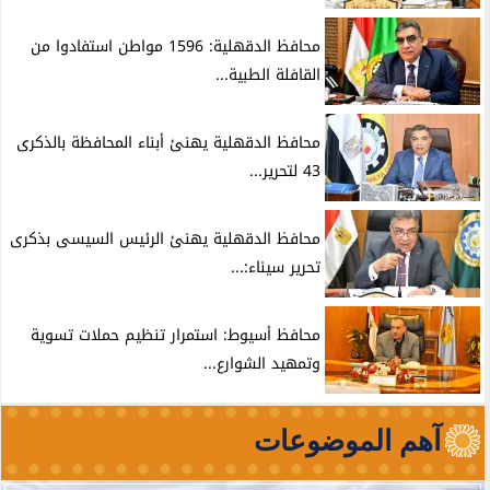
محافظ الدقهلية: 1596 مواطن استفادوا من
القافلة الطبية...
محافظ الدقهلية يهنئ أبناء المحافظة بالذكرى
43 لتحرير...
محافظ الدقهلية يهنئ الرئيس السيسى بذكرى
تحرير سيناء:...
محافظ أسيوط: استمرار تنظيم حملات تسوية
وتمهيد الشوارع...
آهم الموضوعات