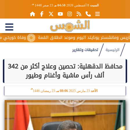
هـ
السبت
8 أغسطس 2026
04:50 مـ
23 صفر 1448
نشستر يونايتد اليوم وموعد انطلاق القمة
وفاة خورخي ميسي والد ن
الرئيسية
تحقيقات وتقارير
محافظ الدقهلية: تحصين وعلاج أكثر من 342
ألف رأس ماشية وأغنام وطيور
هـ
الأحد
23 مارس 2025
08:06 مـ
23 رمضان 1446