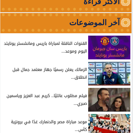
الأكثر قراءة
آخر الموضوعات
القنوات الناقلة لمباراة باريس ومانشستر يونايتد
اليوم وموعد...
الزمالك يعلن رسميًا جهاز معتمد جمال قبل
انطلاق...
فيلم مطلوب عائليًا.. كريم عبد العزيز وياسمين
صبري...
موعد مباراة مصر والدنمارك غدًا في برونزية
كأس...