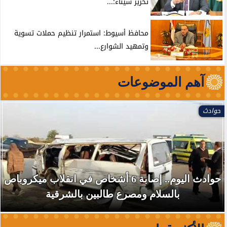
تحرير سيناء:...
محافظ أسيوط: استمرار تنظيم حملات تسوية
وتمهيد الشوارع...
آهم الموضوعات
حوادث
حوادث اليوم.. إصابة 6 أشخاص في انقلاب ميكروباص
بالسلام ومصرع طالبين بالشرقية