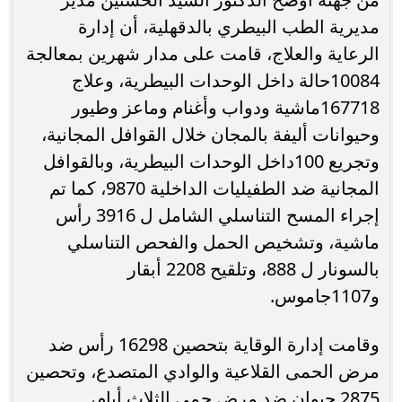
مديرية الطب البيطري بالدقهلية، أن إدارة
الرعاية والعلاج، قامت على مدار شهرين بمعالجة
10084حالة داخل الوحدات البيطرية، وعلاج
167718ماشية ودواب وأغنام وماعز وطيور
وحيوانات أليفة بالمجان خلال القوافل المجانية،
وتجريع 100داخل الوحدات البيطرية، وبالقوافل
المجانية ضد الطفيليات الداخلية 9870، كما تم
إجراء المسح التناسلي الشامل ل 3916 رأس
ماشية، وتشخيص الحمل والفحص التناسلي
بالسونار ل 888، وتلقيح 2208 أبقار
و1107جاموس.
وقامت إدارة الوقاية بتحصين 16298 رأس ضد
مرض الحمى القلاعية والوادي المتصدع، وتحصين
2875 حيوان ضد مرض حمى الثلاث أيام،