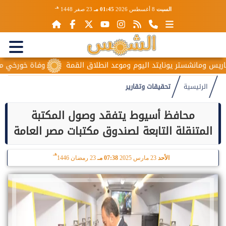
هـ
السبت
8 أغسطس 2026
01:45 مـ
23 صفر 1448
نشستر يونايتد اليوم وموعد انطلاق القمة
وفاة خورخي ميسي والد ن
الرئيسية
تحقيقات وتقارير
محافظ أسيوط يتفقد وصول المكتبة
المتنقلة التابعة لصندوق مكتبات مصر العامة
هـ
الأحد
23 مارس 2025
07:38 مـ
23 رمضان 1446