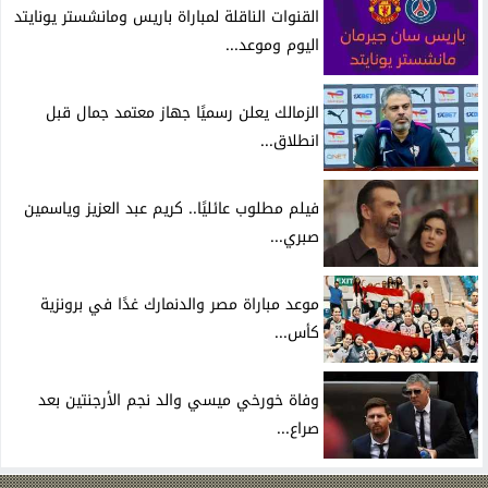
القنوات الناقلة لمباراة باريس ومانشستر يونايتد
اليوم وموعد...
الزمالك يعلن رسميًا جهاز معتمد جمال قبل
انطلاق...
فيلم مطلوب عائليًا.. كريم عبد العزيز وياسمين
صبري...
موعد مباراة مصر والدنمارك غدًا في برونزية
كأس...
وفاة خورخي ميسي والد نجم الأرجنتين بعد
صراع...