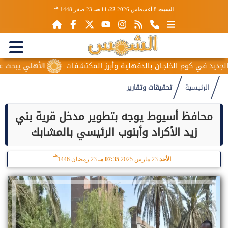
هـ
السبت
8 أغسطس 2026
11:22 صـ
23 صفر 1448
وم الخلجان بالدقهلية وأبرز المكتشفات
الأهلي يبحث عن بديل بن رم
الرئيسية
تحقيقات وتقارير
محافظ أسيوط يوجه بتطوير مدخل قرية بني
زيد الأكراد وأبنوب الرئيسي بالمشابك
هـ
الأحد
23 مارس 2025
07:35 مـ
23 رمضان 1446