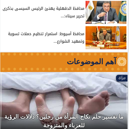
محافظ الدقهلية يهنئ الرئيس السيسى بذكرى
تحرير سيناء:...
محافظ أسيوط: استمرار تنظيم حملات تسوية
وتمهيد الشوارع...
آهم الموضوعات
مرأة
ما تفسير حلم نكاح المرأة من رجلين؟ دلالات الرؤية
للعزباء والمتزوجة