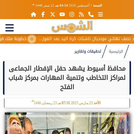
هـ
الجمعة
7 أغسطس 2026
04:54 صـ
22 صفر 1448
ي مونديال ناشئات كرة اليد بعد الفوز...
خطوبة ملك قورة ويوسف 
الرئيسية
تحقيقات وتقارير
محافظ أسيوط يشهد حفل الإفطار الجماعى
لمراكز التخاطب وتنمية المهارات بمركز شباب
الفتح
هـ
الأحد
23 مارس 2025
07:31 مـ
23 رمضان 1446