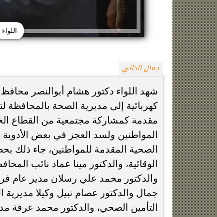
اللواء
جمال الدالي
شهد اللواء دكتور هشام أبوالنصر محافظ
كهربائية إلى مديرية الصحة بالمحافظة 
زينة عمرو تتوج بجائزة الأفضل بعد تأهل مصر
السيسي يدعم ناش
التاريخي لنصف نهائي مونديال...
التأهل التاري
مقدمة كمشاركة مجتمعية من القطاع الخا
المواطنين ولسد العجز في بعض الأدوية و
الصحية المقدمة للمواطنين، جاء ذلك بح
الوقائية، والدكتور مينا عماد نائب المح
والدكتور محمد علي رسلان مدير عام فرع
جمال والدكتور عصام نبيل وكيلا مديرية 
التأمين الصحي، والدكتور محمد عرفة مدي