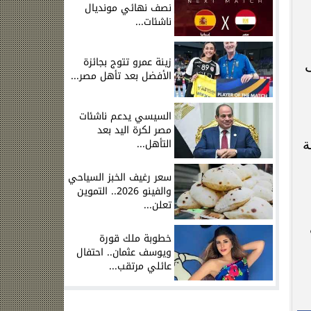
نصف نهائي مونديال
ناشئات...
زينة عمرو تتوج بجائزة
ى
الأفضل بعد تأهل مصر...
السيسي يدعم ناشئات
مصر لكرة اليد بعد
ة
التأهل...
سعر رغيف الخبز السياحي
والفينو 2026.. التموين
تعلن...
خطوبة ملك قورة
ويوسف عثمان.. احتفال
عائلي مرتقب...