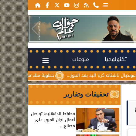
تكنولوجيا
منوعات
كرة اليد بعد الفوز...
خطوبة ملك قورة ويوسف عثمان.. احتفال 
تحقيقات وتقارير
محافظ الدقهلية: تواصل
أعمال لجان المرور على
مصانع...