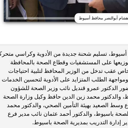
 هشام أبوالنصر محافظ أسيوط
 أسيوط، تسليم شحنة جديدة من الأدوية وكراسي متحرك
لتوزيعها على المستشفيات وقطاع الصحة بالمحافظة
ئات مصر لكرة اليد بعد
خطوبة ملك قورة ويوسف عثمان.. احتف
خي إلى نصف نهائي...
عائلي مرتقب في الساحل الشمالي
ص عقب تدخل من الوزير المحافظ لتلبية احتياجات
مواجهة الطلب المتزايد على الأدوية لتحسين الخدمات
ضور الدكتور عمرو قنديل نائب وزير الصحة للشؤون
افظ، والدكتور محمد زين الدين حافظ وكيل وزارة الصحة
 وسط الصعيد بهيئة التأمين الصحي، والدكتور محمد
الصحة باسيوط، والدكتور أحمد عثمان نائب مدير فرع
ر إدارة التدريب بمديرية الصحة باسيوط.