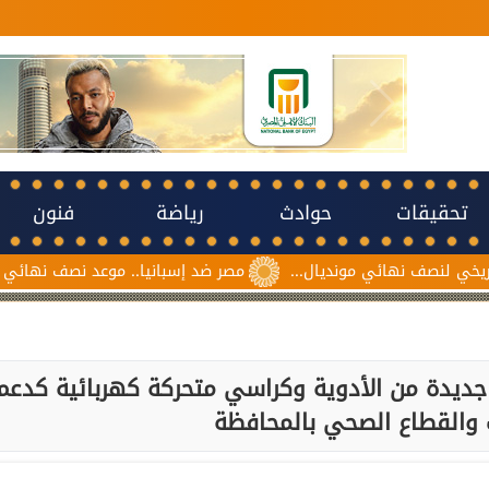
تحقيقات
حوادث
رياضة
فنون
ائي مونديال...
مصر ضد إسبانيا.. موعد نصف نهائي مونديال ناشئات 
يدة من الأدوية وكراسي متحركة كهربائية كدعم
والقطاع الصحي بالمحافظة