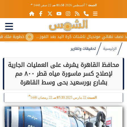
هـ
الجمعة
7 أغسطس 2026
01:58 صـ
22 صفر 1448
ي مونديال ناشئات كرة اليد بعد الفوز...
خطوبة ملك قورة ويوسف 
الرئيسية
تحقيقات وتقارير
محافظ القاهرة يشرف على العمليات الجارية
لإصلاح كسر ماسورة مياه قطر ٨٠٠ مم
بشارع بورسعيد بحى وسط القاهرة
هـ
السبت
22 مارس 2025
07:33 مـ
22 رمضان 1446