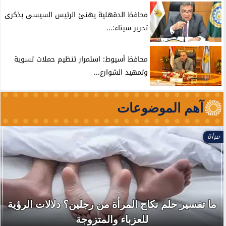
محافظ الدقهلية يهنئ الرئيس السيسى بذكرى
تحرير سيناء:...
محافظ أسيوط: استمرار تنظيم حملات تسوية
وتمهيد الشوارع...
آهم الموضوعات
مرأة
ما تفسير حلم نكاح المرأة من رجلين؟ دلالات الرؤية
للعزباء والمتزوجة