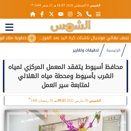
هـ
الخميس
6 أغسطس 2026
11:57 مـ
21 صفر 1448
 مونديال ناشئات كرة اليد بعد الفوز...
خطوبة ملك قورة ويوسف 
الرئيسية
تحقيقات وتقارير
محافظ أسيوط يتفقد المعمل المركزي لمياه
الشرب بأسيوط ومحطة مياه الهلالي
لمتابعة سير العمل
هـ
الخميس
20 مارس 2025
09:05 مـ
20 رمضان 1446