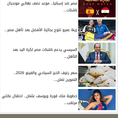
مصر ضد إسبانيا.. موعد نصف نهائي مونديال
ناشئات...
زينة عمرو تتوج بجائزة الأفضل بعد تأهل مصر...
السيسي يدعم ناشئات مصر لكرة اليد بعد
التأهل...
سعر رغيف الخبز السياحي والفينو 2026..
التموين تعلن...
خطوبة ملك قورة ويوسف عثمان.. احتفال عائلي
مرتقب...