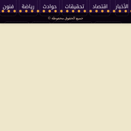
الأخبار
اقتصاد
تحقيقات
حوادث
رياضة
فنون
جميع الحقوق محفوظة ©
تكنولوجيا
منوعات
مرأة
العالم
سوشيال
فتاوى
بأقلامهم
سياسة الخصوصية
اتصل بنا
من نحن