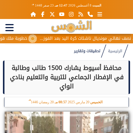
هـ
السبت
8 أغسطس 2026
12:47 صـ
23 صفر 1448
ونديال ناشئات كرة اليد بعد الفوز...
خطوبة ملك قورة ويوسف عث
الرئيسية
تحقيقات وتقارير
محافظ أسيوط يشارك 1500 طالب وطالبة
في الإفطار الجماعي للتربية والتعليم بنادي
الواي
هـ
الخميس
20 مارس 2025
08:57 مـ
20 رمضان 1446