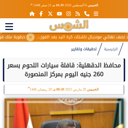
هـ
الخميس
6 أغسطس 2026
10:39 مـ
21 صفر 1448
مونديال ناشئات كرة اليد بعد الفوز...
خطوبة ملك قورة ويوسف عث
الرئيسية
تحقيقات وتقارير
محافظ الدقهلية: قافلة سيارات اللحوم بسعر
260 جنيه اليوم بمركز المنصورة
هـ
الخميس
20 مارس 2025
08:49 مـ
20 رمضان 1446