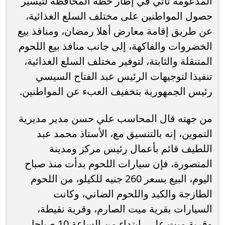
المدعومة تأتي في إطار خطة المحافظة لتيسير
حصول المواطنين على مختلف السلع الغذائية،
عن طريق إقامة معارض أهلا رمضان، ومنافذ بيع
الخضروات والفاكهة، إلى جانب منافذ بيع اللحوم
المتنقلة والثابتة، لتوفير مختلف السلع الغذائية،
تنفيذا لتوجيهات الرئيس عبد الفتاح السيسي
رئيس الجمهورية بتخفيف العبء عن المواطنين.
من جهته قال المحاسب علي حسن مدير مديرية
التموين، إنه بالتنسيق مع، الأستاذ محمد عبد
اللطيف قائم بأعمال رئيس مركز ومدينة
المنصورة، فإن سيارات اللحوم بدأت منذ صباح
اليوم، البيع بسعر 260 جنيه للكيلو، من اللحوم
الطازجة والكبد واللحوم الضاني، وكانت
السيارات بقرية ميت الصارم، وقرية نقيطة،
وقرية ميت علي، ابتداء من الساعة 10 صباحا.