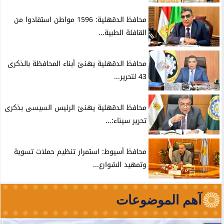
محافظ الدقهلية: 1596 مواطن استفادوا من
القافلة الطبية...
محافظ الدقهلية يهنئ أبناء المحافظة بالذكرى
43 لتحرير...
محافظ الدقهلية يهنئ الرئيس السيسى بذكرى
تحرير سيناء:...
محافظ أسيوط: استمرار تنظيم حملات تسوية
وتمهيد الشوارع...
آهم الموضوعات