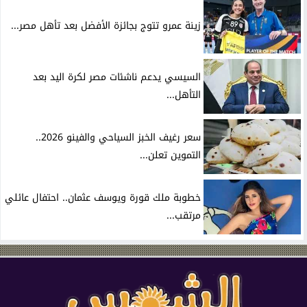
زينة عمرو تتوج بجائزة الأفضل بعد تأهل مصر...
السيسي يدعم ناشئات مصر لكرة اليد بعد
التأهل...
سعر رغيف الخبز السياحي والفينو 2026..
التموين تعلن...
خطوبة ملك قورة ويوسف عثمان.. احتفال عائلي
مرتقب...