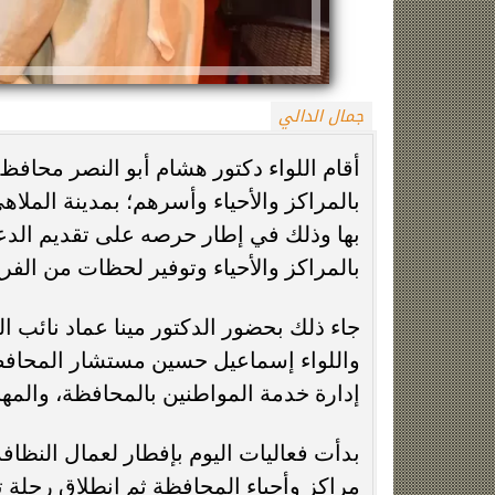
جمال الدالي
أقام اللواء دكتور هشام أبو النصر محافظ
بالمراكز والأحياء وأسرهم؛ بمدينة الملاه
بها وذلك في إطار حرصه على تقديم الدعم
زينة عمرو تتوج بجائزة الأفضل بعد تأهل مصر
السيسي يدعم ناش
بالمراكز والأحياء وتوفير لحظات من الف
التاريخي لنصف نهائي مونديال...
التأهل التاري
جاء ذلك بحضور الدكتور مينا عماد نائب ا
واللواء إسماعيل حسين مستشار المحافظ
إدارة خدمة المواطنين بالمحافظة، والمه
بدأت فعاليات اليوم بإفطار لعمال النظاف
مراكز وأحياء المحافظة ثم إنطلاق رحلة ت