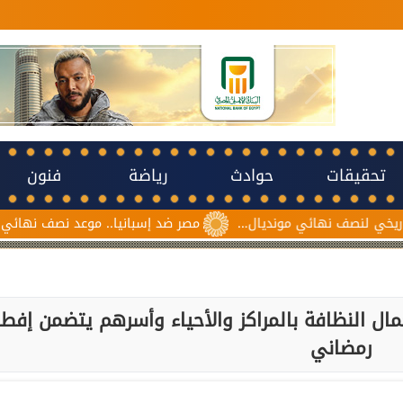
تحقيقات
حوادث
رياضة
فنون
ئي مونديال...
مصر ضد إسبانيا.. موعد نصف نهائي مونديال ناشئات ك
 النظافة بالمراكز والأحياء وأسرهم يتضمن إفطا
رمضاني