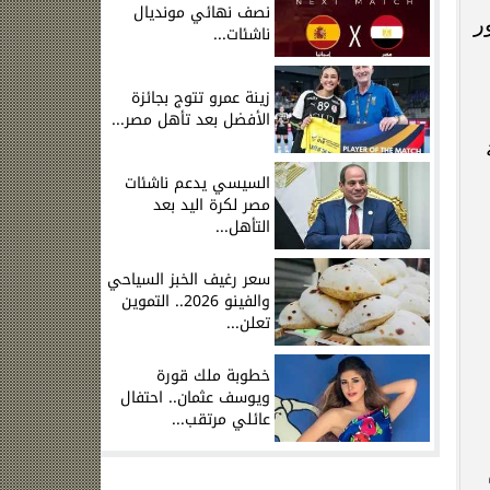
نصف نهائي مونديال
ر
ناشئات...
زينة عمرو تتوج بجائزة
الأفضل بعد تأهل مصر...
السيسي يدعم ناشئات
مصر لكرة اليد بعد
التأهل...
سعر رغيف الخبز السياحي
والفينو 2026.. التموين
تعلن...
خطوبة ملك قورة
ويوسف عثمان.. احتفال
عائلي مرتقب...