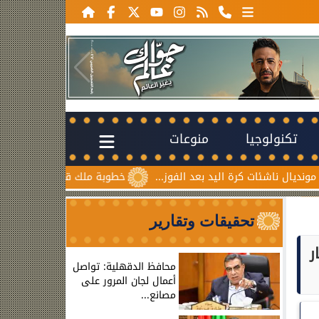
تكنولوجيا
منوعات
رة اليد بعد الفوز...
خطوبة ملك قورة ويوسف عثمان.. احتفال ع
تحقيقات وتقارير
ر
محافظ الدقهلية: تواصل
أعمال لجان المرور على
مصانع...