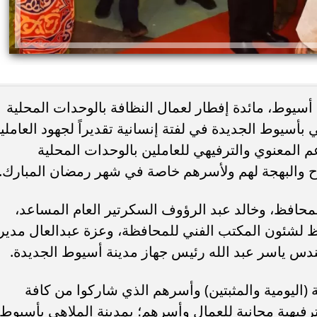
 أسيوط، مائدة إفطار لعمال النظافة بالوحدات المحلية
ي بأسيوط الجديدة في لفتة إنسانية تقديراً لجهود العاملي
 المعنوي والترفيهي للعاملين بالوحدات المحلية
ئات مصر لكرة اليد بعد
خطوبة ملك قورة ويوسف عثمان.. احتف
رح والبهجة لهم ولأسرهم خاصة في شهر رمضان المبارك.
خي إلى نصف نهائي...
عائلي مرتقب في الساحل الشمالي
لمحافظ، وخالد عبد الرؤوف السكرتير العام المساعد،
 لشئون المكتب الفني للمحافظة، وعزة عبدالعال مدير
ندس ياسر عبد الله رئيس جهاز مدينة أسيوط الجديدة.
ة (اليومية والمثبتين) وأسرهم الذي شاركوا من كافة
رفيهية مجانية للعمال وأسرهم؛ بمدينة الملاهي بأسيوط