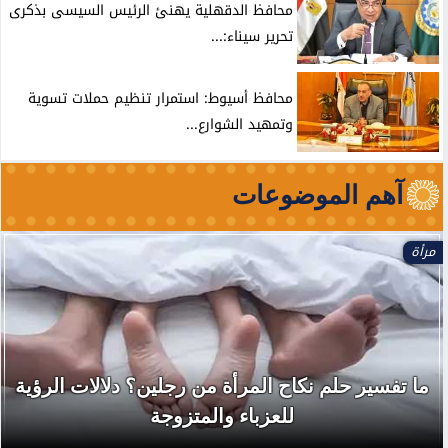
محافظ الدقهلية يهنئ الرئيس السيسى بذكرى
تحرير سيناء:...
محافظ أسيوط: استمرار تنظيم حملات تسوية
وتمهيد الشوارع...
آهم الموضوعات
مرأة
ما تفسير حلم نكاح المرأة من رجلين؟ دلالات الرؤية
للعزباء والمتزوجة