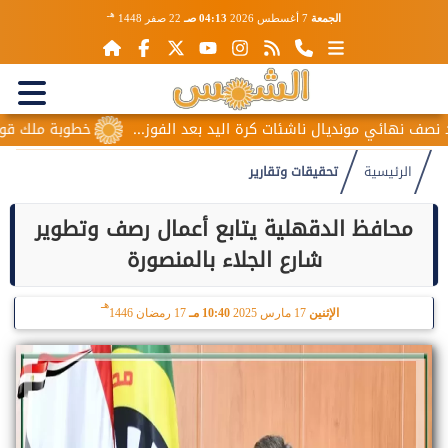
هـ
الجمعة
7 أغسطس 2026
04:13 صـ
22 صفر 1448
ي مونديال ناشئات كرة اليد بعد الفوز...
خطوبة ملك قورة ويوسف 
الرئيسية
تحقيقات وتقارير
محافظ الدقهلية يتابع أعمال رصف وتطوير
شارع الجلاء بالمنصورة
هـ
الإثنين
17 مارس 2025
10:40 مـ
17 رمضان 1446