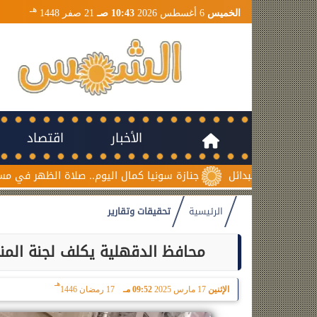
هـ
الخميس
6 أغسطس 2026
10:43 صـ
21 صفر 1448
الأخبار
اقتصاد
جنازة سونيا كمال اليوم.. صلاة الظهر في مسجد السلام بمدين
الرئيسية
تحقيقات وتقارير
محافظ الدقهلية يكلف لجنة المنش
هـ
الإثنين
17 مارس 2025
09:52 مـ
17 رمضان 1446