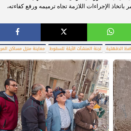
مر باتخاذ الإجراءات اللازمة تجاه ترميمه ورفع كفاءته،
فظ الدقهلية
لجنة المنشآت الآيلة للسقوط
معاينة منزل مساكن المرو