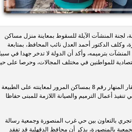
، لجنة المنشآت الآيلة للسقوط بمعاينة منزل مساكن
رة، وكلف الدكتور أحمد العدل نائب المحافظ، بمتابعة
 المنشآت بترميمه، وأكد أن الدولة لا تدخر جهدا في سبي
اقتصادية للمواطنين في مختلف المجالات، وحرصا على حيا
 اليوم.. صلاة الظهر في
8 أطعمة تساعد الحامل على التحكم 
لام بمدينة نصر
ضغط الدم.. نصائح مهمة أثناء...
وانتقل نائب المحافظ على الفور إلى العقار المنهار رقم 8 بمساكن المرور لمعاينته على الطبيعة
ي تنفيذ أعمال الترميم والصيانة اللازمة للمبنى حفاظا
تجري بالتعاون بين حي غرب المنصورة وجمعية رسالة
معية بالمنصورة، يذكر أن محافظ الدقهلية قد تفقد