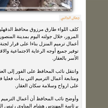
جمال الدالي
كلف اللواء طارق مرزوق محافظ الدقهلية
المرور، خلال جولته اليوم بمدينة المنصو
أعمال ترميم المنزل بناءا على قرار لجنة
توفير جميع أوجه الرعاية الاجتماعية وال
حقيقة منتحلة صفة صحفية.. التحقيقات
جنازة سونيا كمال
الأسر بالعقار.
تكشف سبب مشاجرة سائق النقل الذكي
مسجد الس
ومتابعة أعمال الترميم التي بدأت فعليا ف
على ارواح وسلامة سكان العقار.
وأوضح نائب المحافظ أن أعمال الترميم 
برئاسة المهندس هشام المناوي رئيس الج