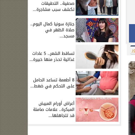
صحفية.. التحقيقات
تكشف سبب مشاجرة...
جنازة سونيا كمال اليوم..
صلاة الظهر في
مسجد...
ر
تساقط الشعر.. 5 عادات
غذائية تحذر منها خبيرة...
8 أطعمة تساعد الحامل
على التحكم في ضغط...
أعراض أورام المبيض
المبكرة.. علامات صامتة
قد تتجاهلها...