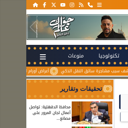
تكنولوجيا
منوعات
ة سائق النقل الذكي
أعراض أورام المبيض المبكرة.. علامات صامتة
تحقيقات وتقارير
محافظ الدقهلية: تواصل
أعمال لجان المرور على
مصانع...