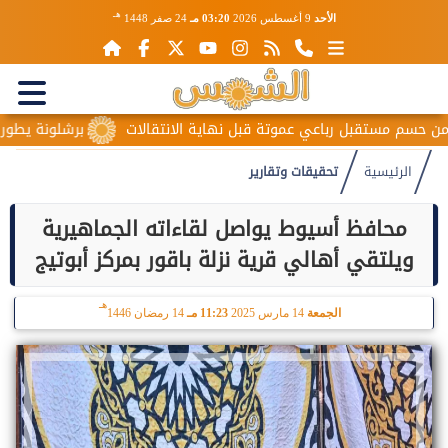
هـ
الأحد
9 أغسطس 2026
03:20 مـ
24 صفر 1448
قبل رباعي عموتة قبل نهاية الانتقالات
برشلونة يطور حمزة عبد 
الرئيسية
تحقيقات وتقارير
محافظ أسيوط يواصل لقاءاته الجماهيرية
ويلتقي أهالي قرية نزلة باقور بمركز أبوتيج
هـ
الجمعة
14 مارس 2025
11:23 مـ
14 رمضان 1446