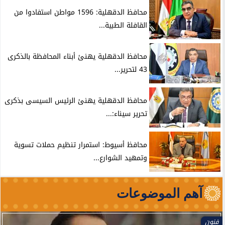
محافظ الدقهلية: 1596 مواطن استفادوا من
القافلة الطبية...
محافظ الدقهلية يهنئ أبناء المحافظة بالذكرى
43 لتحرير...
محافظ الدقهلية يهنئ الرئيس السيسى بذكرى
تحرير سيناء:...
محافظ أسيوط: استمرار تنظيم حملات تسوية
وتمهيد الشوارع...
آهم الموضوعات
فنون