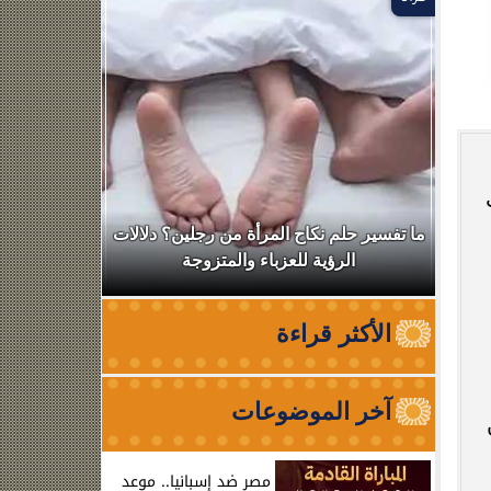
ال
ما تفسير حلم نكاح المرأة من رجلين؟ دلالات
نقابة الأطب
الرؤية للعزباء والمتزوجة
من الظه
الأكثر قراءة
آخر الموضوعات
يبلغ 35 طن
مصر ضد إسبانيا.. موعد