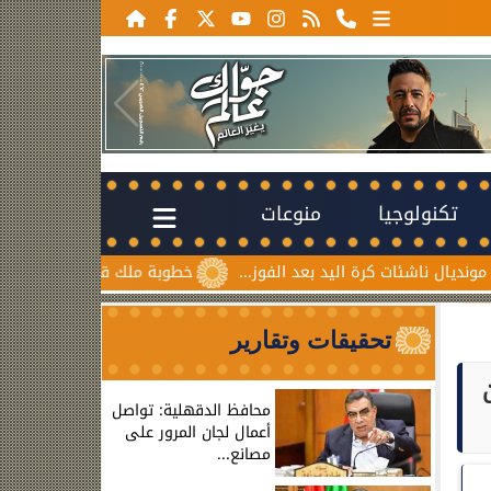
تكنولوجيا
منوعات
ات كرة اليد بعد الفوز...
خطوبة ملك قورة ويوسف عثمان.. احتف
تحقيقات وتقارير
ن
محافظ الدقهلية: تواصل
أعمال لجان المرور على
مصانع...