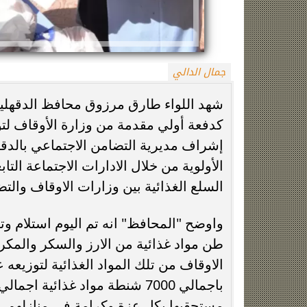
جمال الدالي
كدفعة أولي مقدمة من وزارة الأوقاف لتو
إشراف مديرية التضامن الاجتماعي بالدقهل
زينة عمرو تتوج بجائزة الأفضل بعد تأهل مصر
السيسي يدعم ناش
الأولوية من خلال الادارات الاجتماعة الت
التاريخي لنصف نهائي مونديال...
التأهل التاري
السلع الغذائية بين وزارات الاوقاف والت
طن مواد غذائية من الارز والسكر والمك
باجمالي 7000 شنطة مواد غذائية 
مستحقيها بكل عزة وكرامة في منازلهم، مو