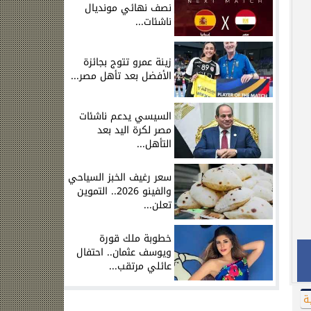
نصف نهائي مونديال
ناشئات...
زينة عمرو تتوج بجائزة
الأفضل بعد تأهل مصر...
السيسي يدعم ناشئات
مصر لكرة اليد بعد
التأهل...
سعر رغيف الخبز السياحي
والفينو 2026.. التموين
تعلن...
خطوبة ملك قورة
ويوسف عثمان.. احتفال
عائلي مرتقب...
ة