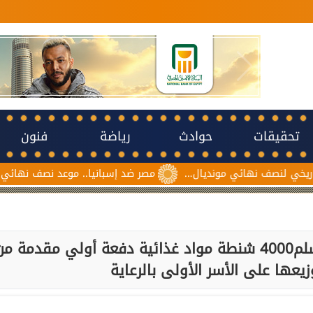
تحقيقات
حوادث
رياضة
فنون
 نهائي مونديال...
مصر ضد إسبانيا.. موعد نصف نهائي مونديال ناشئ
محافظ الدقهلية يشهد استلام وتسلم4000 شنطة مواد غذائية دفعة أولي مقدمة م
زيعها على الأسر الأولى بالرعاية