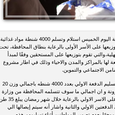
شهد اللواء طارق مرزوق محافظ الدقهلية اليوم الخميس استلام وتسلم 4000 شنطة مواد غذائية
زيعها على الأسر الأولى بالرعاية بنطاق المحافظة، تحت
ية،والتي تقوم بتوزيعها على المستحقين وفقًا لمبدأ
ئات مصر لكرة اليد بعد
خطوبة ملك قورة ويوسف عثمان.. احتف
ابعة لها بالمراكز والمدن والاحياء وذلك في اطار مشروع
خي إلى نصف نهائي...
عائلي مرتقب في الساحل الشمالي
ضامن الاجتماعي والتموين.
واوضح "المحافظ" انه تم اليوم استلام وتسليم الدفعة الاولي بعدد 4000 شنطه باجمالي وزن 20
رونة و ان اجمالي ما سوف تتسلمه المحافظة من وزارة
الاوقاف من تلك المواد الغذائية لتوزيعه علي الاسر الاولي بالرعاية خلال شهر رمضان 
اجمالي الدفعتين الاولي والثانية واشار أنه سيتم إيصالها الي
جهًا بعدم تصوير المواطنين أثناء تسليمهم هذه