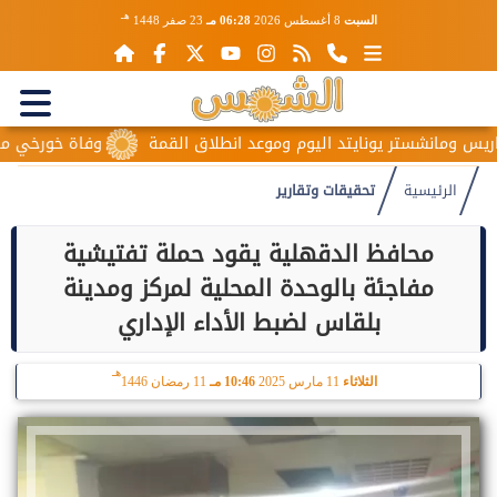
هـ
السبت
8 أغسطس 2026
06:28 مـ
23 صفر 1448
يونايتد اليوم وموعد انطلاق القمة
وفاة خورخي ميسي والد نجم ال
الرئيسية
تحقيقات وتقارير
محافظ الدقهلية يقود حملة تفتيشية
مفاجئة بالوحدة المحلية لمركز ومدينة
بلقاس لضبط الأداء الإداري
هـ
الثلاثاء
11 مارس 2025
10:46 مـ
11 رمضان 1446