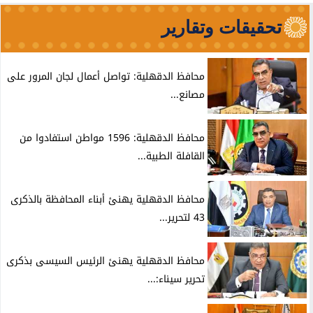
تحقيقات وتقارير
محافظ الدقهلية: تواصل أعمال لجان المرور على
مصانع...
محافظ الدقهلية: 1596 مواطن استفادوا من
القافلة الطبية...
محافظ الدقهلية يهنئ أبناء المحافظة بالذكرى
43 لتحرير...
محافظ الدقهلية يهنئ الرئيس السيسى بذكرى
تحرير سيناء:...