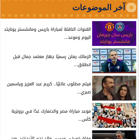
آخر الموضوعات
القنوات الناقلة لمباراة باريس ومانشستر يونايتد
اليوم وموعد...
الزمالك يعلن رسميًا جهاز معتمد جمال قبل
انطلاق...
فيلم مطلوب عائليًا.. كريم عبد العزيز وياسمين
صبري...
موعد مباراة مصر والدنمارك غدًا في برونزية
كأس...
وفاة خورخي ميسي والد نجم الأرجنتين بعد