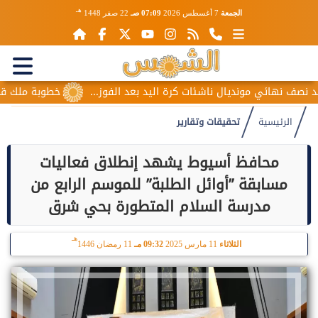
هـ
الجمعة
7 أغسطس 2026
07:09 صـ
22 صفر 1448
هائي مونديال ناشئات كرة اليد بعد الفوز...
خطوبة ملك قورة ويو
الرئيسية
تحقيقات وتقارير
محافظ أسيوط يشهد إنطلاق فعاليات
مسابقة ”أوائل الطلبة” للموسم الرابع من
مدرسة السلام المتطورة بحي شرق
هـ
الثلاثاء
11 مارس 2025
09:32 مـ
11 رمضان 1446