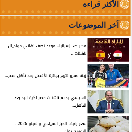
الأكثر قراءة
آخر الموضوعات
مصر ضد إسبانيا.. موعد نصف نهائي مونديال
ناشئات...
زينة عمرو تتوج بجائزة الأفضل بعد تأهل مصر...
السيسي يدعم ناشئات مصر لكرة اليد بعد
التأهل...
سعر رغيف الخبز السياحي والفينو 2026..
التموين تعلن...