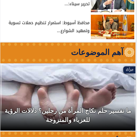
تحرير سيناء:...
محافظ أسيوط: استمرار تنظيم حملات تسوية
وتمهيد الشوارع...
آهم الموضوعات
مرأة
ما تفسير حلم نكاح المرأة من رجلين؟ دلالات الرؤية
للعزباء والمتزوجة