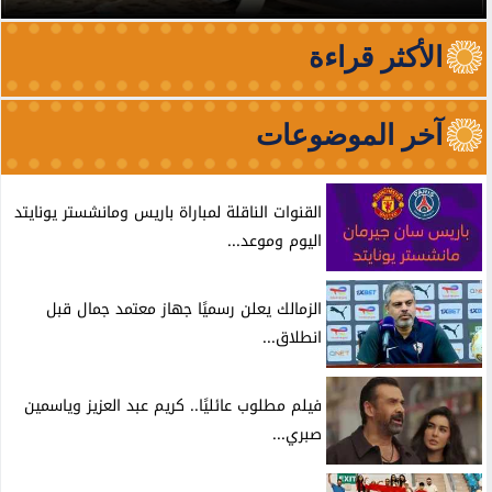
الأكثر قراءة
آخر الموضوعات
القنوات الناقلة لمباراة باريس ومانشستر يونايتد
اليوم وموعد...
الزمالك يعلن رسميًا جهاز معتمد جمال قبل
انطلاق...
فيلم مطلوب عائليًا.. كريم عبد العزيز وياسمين
صبري...