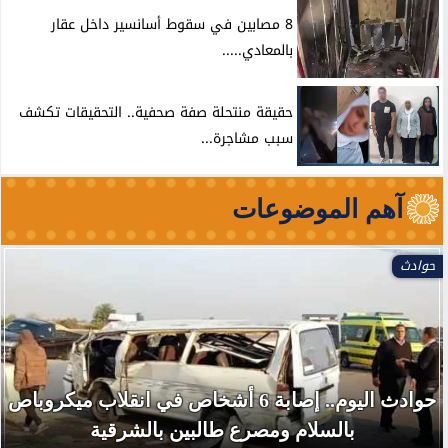
8 مصابين في سقوط أسانسير داخل عقار
بالمعادي.....
حقيقة منتحلة صفة صحفية.. التحقيقات تكشف
سبب مشاجرة...
آهم الموضوعات
حوادث
حوادث اليوم.. إصابة 6 أشخاص في انقلاب ميكروباص
بالسلام ومصرع طالبين بالشرقية