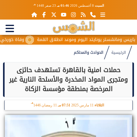
هـ
السبت
8 أغسطس 2026
01:46 مـ
23 صفر 1448
يس ومانشستر يونايتد اليوم وموعد انطلاق القمة
وفاة خورخي ميسي 
الرئيسية
الحوادث والمحاكم
حملات امنية بالقاهرة تستهدف حائزى
ومتجرى المواد المخدرة والأسلحة النارية غير
المرخصة بمنطقة مؤسسة الزكاة
هـ
الثلاثاء
11 مارس 2025
07:51 مـ
11 رمضان 1446