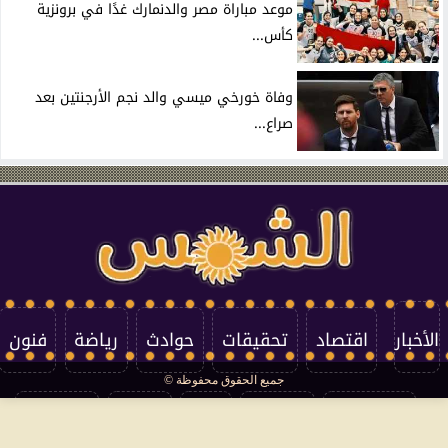
موعد مباراة مصر والدنمارك غدًا في برونزية
كأس...
وفاة خورخي ميسي والد نجم الأرجنتين بعد
صراع...
الأخبار
اقتصاد
تحقيقات
حوادث
رياضة
فنون
جميع الحقوق محفوظة ©
تكنولوجيا
منوعات
مرأة
العالم
سوشيال