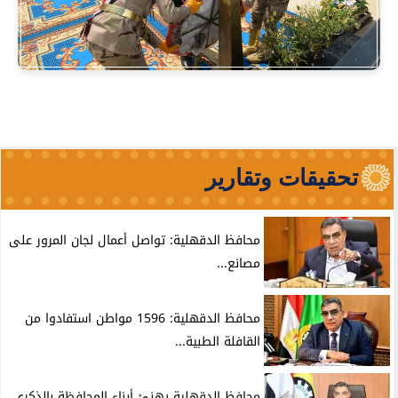
تحقيقات وتقارير
محافظ الدقهلية: تواصل أعمال لجان المرور على
مصانع...
محافظ الدقهلية: 1596 مواطن استفادوا من
القافلة الطبية...
محافظ الدقهلية يهنئ أبناء المحافظة بالذكرى