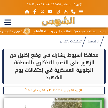
هـ
الإثنين
10 أغسطس 2026
04:23 مـ
25 صفر 1448
«بيبو» من الملاعب إلى رئاسة الأهلي
دعوى تعويض ضد محمد صلاح.. 6 سبتمبر موعدًا للفصل
الرئيسية
تحقيقات وتقارير
محافظ أسيوط يشارك في وضع إكليل من
الزهور على النصب التذكاري بالمنطقة
الجنوبية العسكرية في إحتفالات يوم
الشهيد
هـ
الإثنين
10 مارس 2025
11:53 مـ
10 رمضان 1446