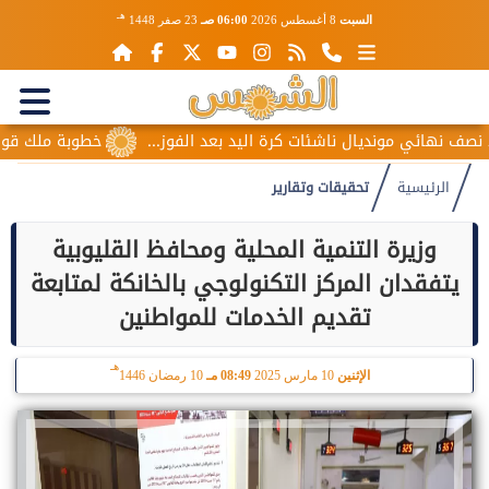
هـ
السبت
8 أغسطس 2026
06:00 صـ
23 صفر 1448
ئي مونديال ناشئات كرة اليد بعد الفوز...
خطوبة ملك قورة ويوسف
الرئيسية
تحقيقات وتقارير
وزيرة التنمية المحلية ومحافظ القليوبية
يتفقدان المركز التكنولوجي بالخانكة لمتابعة
تقديم الخدمات للمواطنين
هـ
الإثنين
10 مارس 2025
08:49 مـ
10 رمضان 1446