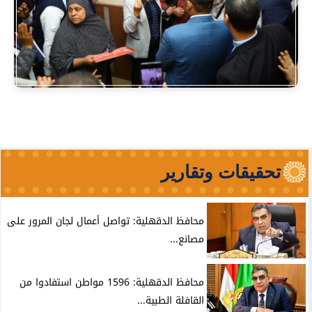
تحقيقات وتقارير
محافظ الدقهلية: تواصل أعمال لجان المرور على
مصانع...
محافظ الدقهلية: 1596 مواطن استفادوا من
القافلة الطبية...