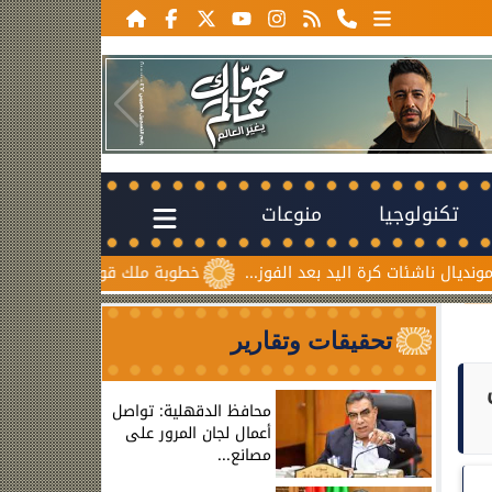
تكنولوجيا
منوعات
رة اليد بعد الفوز...
خطوبة ملك قورة ويوسف عثمان.. احتفال ع
تحقيقات وتقارير
محافظ الدقهلية: تواصل
أعمال لجان المرور على
مصانع...