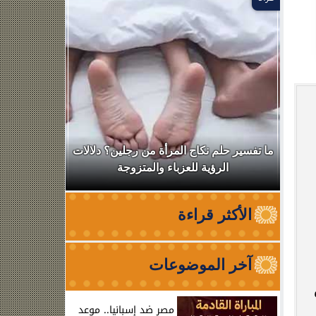
ال
ما تفسير حلم نكاح المرأة من رجلين؟ دلالات
نقابة الأطب
الرؤية للعزباء والمتزوجة
من الظه
الأكثر قراءة
آخر الموضوعات
س
مصر ضد إسبانيا.. موعد