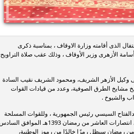
تفال الذى أقامته وزارة الاوقاف ، بمناسبة ذكرى
امة الأزهرى وزير الأوقاف ، وذلك عقب صلاة التراويح
ئات مصر لكرة اليد بعد
خطوبة ملك قورة ويوسف عثمان.. احتف
خي إلى نصف نهائي...
عائلي مرتقب في الساحل الشمالي
ى وكيل الأزهر الشريف، ومحمود الشريف نقيب السادة
خ مشايخ الطرق الصوفية، وعدد من قيادات القوات
ب والشيوخ .
دالفتاح السيسي رئيس الجمهورية ، وللقوات المسلحة
الباسلة وللشعب المصرى بمناسبة ذكرى انتصارات العاشر من رمضان 1393هـ الموافق الساد
وم العاشر من رمضان سيظل رمزًا خالدًا من رموز الوطنية،