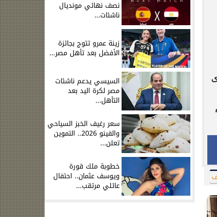
نصف نهائي مونديال
ناشئات...
زينة عمرو تتوج بجائزة
الأفضل بعد تأهل مصر...
ى
السيسي يدعم ناشئات
مصر لكرة اليد بعد
التأهل...
سعر رغيف الخبز السياحي
والفينو 2026.. التموين
تعلن...
خطوبة ملك قورة
ويوسف عثمان.. احتفال
ف
عائلي مرتقب...