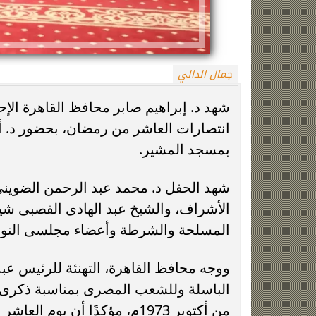
جمال الدالي
شهد د. إبراهيم صابر محافظ القاهرة الإح
انتصارات العاشر من رمضان، بحضور د. أس
بمسجد المشير.
زينة عمرو تتوج بجائزة الأفضل بعد تأهل مصر
السيسي يدعم ناش
التاريخي لنصف نهائي مونديال...
التأهل التاري
شهد الحفل د. محمد عبد الرحمن الضوين
الأشراف، والشيخ عبد الهادى القصبى شي
المسلحة والشرطة وأعضاء مجلسى النوا
ووجه محافظ القاهرة، التهنئة للرئيس عب
من أكتوبر 1973م، مؤكدًا أن ي