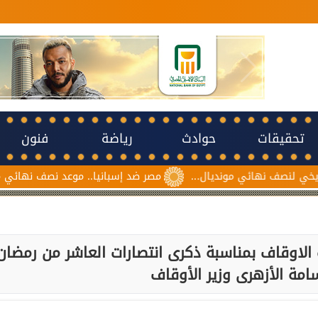
تحقيقات
حوادث
رياضة
فنون
ئي مونديال...
مصر ضد إسبانيا.. موعد نصف نهائي مونديال ناشئات ك
الاوقاف بمناسبة ذكرى انتصارات العاشر من رمضان
امة الأزهرى وزير الأوقاف