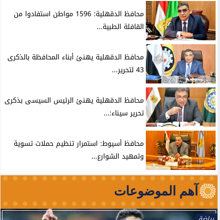
محافظ الدقهلية: 1596 مواطن استفادوا من
القافلة الطبية...
محافظ الدقهلية يهنئ أبناء المحافظة بالذكرى
43 لتحرير...
محافظ الدقهلية يهنئ الرئيس السيسى بذكرى
تحرير سيناء:...
محافظ أسيوط: استمرار تنظيم حملات تسوية
وتمهيد الشوارع...
آهم الموضوعات
رياضة