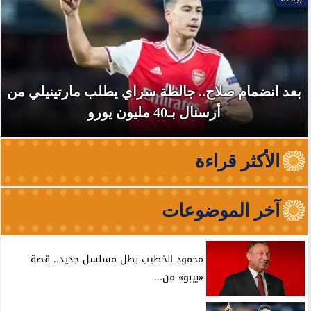
بعد انضمام صلاح.. جالطة سراي يطلب مارتينيلي من
أرسنال بـ40 مليون يورو
الأكثر قراءة
آخر الموضوعات
محمود الخطيب بطل مسلسل جديد.. قصة
«بيبو» من...