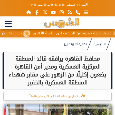
هـ
الإثنين
10 أغسطس 2026
06:53 مـ
25 صفر 1448
صة «بيبو» من الملاعب إلى رئاسة الأهلي
دعوى تعويض ضد محمد صلاح.. 6 سبتمبر موعدًا
الرئيسية
تحقيقات وتقارير
محافظ القاهرة يرافقه قائد المنطقة
المركزية العسكرية ومدير أمن القاهرة
يضعون إكليلًا من الزهور على مقابر شهداء
المنطقة العسكرية بالخفير
هـ
الأحد
9 مارس 2025
11:43 مـ
9 رمضان 1446