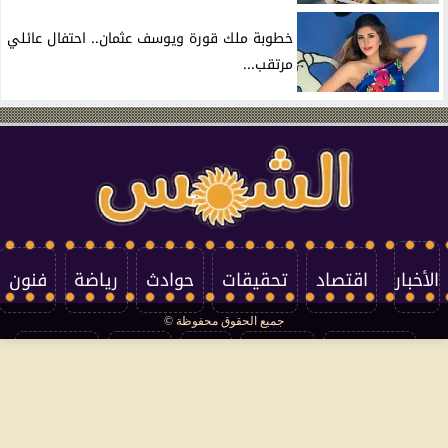
خطوبة ملك قورة ويوسف عثمان.. احتفال عائلي
مرتقب...
الأخبار
اقتصاد
تحقيقات
حوادث
رياضة
فنون
جميع الحقوق محفوظة ©
تكنولوجيا
منوعات
مرأة
العالم
سوشيال
فتاوى
بأقلامهم
سياسة الخصوصية
اتصل بنا