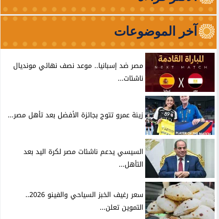
آخر الموضوعات
مصر ضد إسبانيا.. موعد نصف نهائي مونديال
ناشئات...
زينة عمرو تتوج بجائزة الأفضل بعد تأهل مصر...
السيسي يدعم ناشئات مصر لكرة اليد بعد
التأهل...
سعر رغيف الخبز السياحي والفينو 2026..
التموين تعلن...