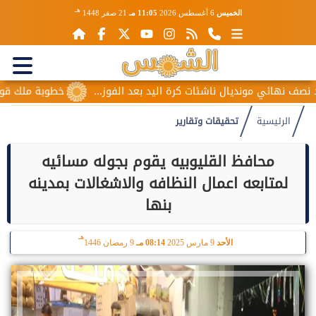
هـ
الخميس
6 أغسطس 2026
11:05 مـ
21 صفر 1448
مونديال ناشئات كرة اليد بعد الفوز...
خطوبة ملك قورة ويوسف ع
الرئيسية
تحقيقات وتقارير
محافظ القليوبيه يقوم بجوله مسائيه
لمتابعه اعمال النظافه والاشغالات بمدينه
بنها
هـ
الأحد
9 مارس 2025
08:14 مـ
9 رمضان 1446