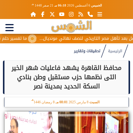
هـ
الخميس
6 أغسطس 2026
06:18 مـ
21 صفر 1448
هل مصر التاريخي لنصف نهائي مونديال...
ما تفسير حلم نكاح المرأة
الرئيسية
تحقيقات وتقارير
محافظ القاهرة يشهد فاعليات شهر الخير
التى نظمها حزب مستقبل وطن بنادي
السكة الحديد بمدينة نصر
هـ
السبت
8 مارس 2025
08:01 مـ
8 رمضان 1446