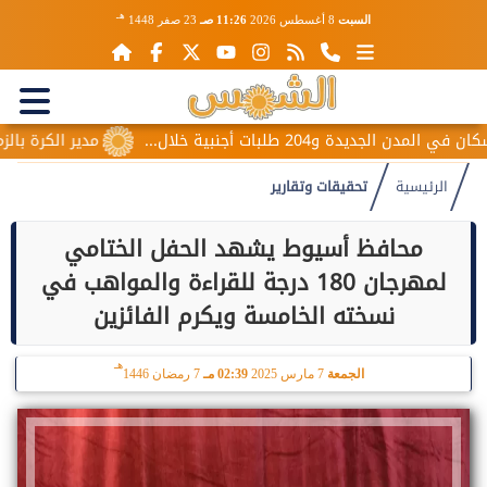
هـ
السبت
8 أغسطس 2026
11:26 صـ
23 صفر 1448
مدير الكرة بالزمالك يكشف 
الرئيسية
تحقيقات وتقارير
محافظ أسيوط يشهد الحفل الختامي
لمهرجان 180 درجة للقراءة والمواهب في
نسخته الخامسة ويكرم الفائزين
هـ
الجمعة
7 مارس 2025
02:39 مـ
7 رمضان 1446