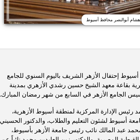
 هشام أبوالنصر محافظ أسيوط
ئات مصر لكرة اليد بعد
خطوبة ملك قورة ويوسف عثمان.. احتف
أسيوط إحتفال الأزهر الشريف باليوم السنوي للجامع
خي إلى نصف نهائي...
عائلي مرتقب في الساحل الشمالي
رية بقاعة معهد الشيخ حسين رشدي الأزهري بمدينة
 رئيس الإدارة المركزية لمنطقة أسيوط الأزهرية،
معة أسيوط لشئون التعليم والطلاب، والدكتور الحسيني
ر محمد عبد المالك نائب رئيس جامعة الأزهر بأسيوط،
بطية المصرية، والدكتور زين العابدين محمد نائباً عن