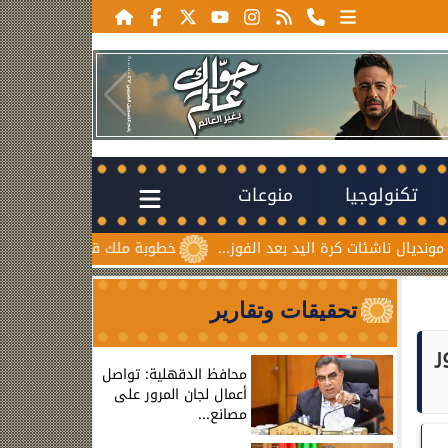
تكنولوجيا
منوعات
 كرة اليد بعد الفوز...
خطوبة ملك قورة ويوسف عثمان.. احتفال
تحقيقات وتقارير
ر
محافظ الدقهلية: تواصل
أعمال لجان المرور على
مصانع...