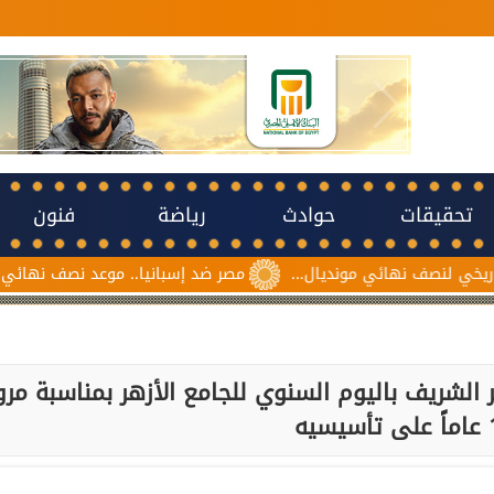
تحقيقات
حوادث
رياضة
فنون
هائي مونديال...
مصر ضد إسبانيا.. موعد نصف نهائي مونديال ناشئات
الشريف باليوم السنوي للجامع الأزهر بمناسبة مرو
يه