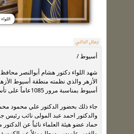
اللواء
جمال الدالي
أسيوط /
زينة عمرو تتوج بجائزة الأفضل بعد تأهل مصر
السيسي يدعم ناش
شهد اللواء دكتور هشام أبوالنصر محافظ 
التاريخي لنصف نهائي مونديال...
التأهل التاري
الأزهر والذي نظمته منطقة أسيوط الأزه
أسيوط بمناسبة مرور 1085عاماً على تأسيس الجامع الأزهر في السابع من شهر رمضان المبارك.
جاء ذلك بحضور الدكتور علي محمود محمد
والدكتور احمد عبد المولى نائب رئيس جا
حماد عضو هيئة العلماء نائباً عن الدكتو
والقس عاموس بسطا ممثلاً عن الكنيسة الق