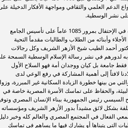
ع الدعم العلمي والثقافي ومواجهة الأفكار الدخيلة على
لى نشر الوسطية.
وعبر محافظ أسيوط عن سعادته بتواجده في الإحتفال بمرور 1085 عاماً على تأسيس الجامع
أجلاء وأبنائه من الطلاب والطالبات مقدماً التحية
لدكتور أحمد الطيب شيخ الأزهر الشريف وكل رجالات
 به لدورهم في نشر رسالة الإسلام الوسطية السمحة عل
قط جامعة بل كيان ووجدان أمة فهو السلاح الأول
ادنا لافتاً إلى أهمية المشاركة في رفع الوعي لدى
التي من بينها خطورة الزيادة السكانية غير المبررة، وزوا
البيئة، والحفاظ على تماسك الأسرة المصرية خاصة في
اح السيسي رئيس الجمهورية ببناء الإنسان المصري وتوفي
فة بشكل لائق مشيداً بدور الأزهر الشريف ومؤسساته
جتمعي الفعال في المجتمع المصري والعالم كله وخير دليل
يات التي يتبناها أو يشارك فيها ما يساهم في تماسك