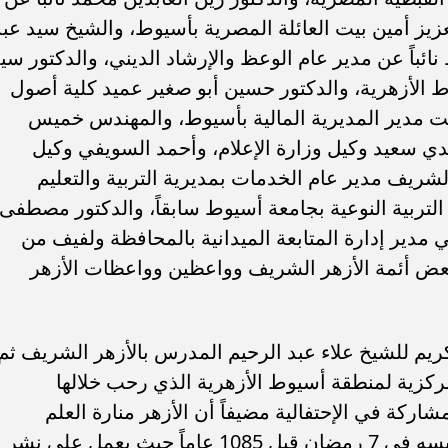
زيز أمين بيت العائلة المصرية بأسيوط، والشيخ سيد عبد
نائباً عن مدير عام الوعظ والإرشاد الديني، والدكتور سي
ط الأزهرية، والدكتور حسين أبو صغير عميد كلية أصول
يت مدير المديرية المالية بأسيوط، والمهندس خميس
ي سعيد وكيل وزارة الإعلام، وأحمد السويفي وكيل
شريف مدير عام الخدمات بمديرية التربية والتعليم
لتربية النوعية بجامعة أسيوط سابقاً، والدكتور مصطفى
ر إدارة المتابعة الميدانية بالمحافظة ولفيف من
وبعض أئمة الأزهر الشريف وواعظين وواعظات الأزهر
لكريم للشيخ علاء عبد الرحيم المدرس بالأزهر الشريف ثم
مركزية لمنطقة أسيوط الأزهرية الذي رحب خلالها
كة في الإحتفالية مضيفاً أن الأزهر منارة العلم
والوسطية في شتى أنحاء العالم منذ تأسيسه في 7 رمضان قبل 1085 عاماً حيث يعمل على نشر