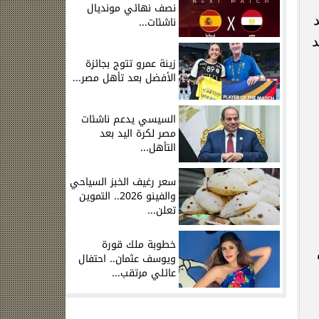
نصف نهائي مونديال
ناشئات...
د
زينة عمرو تتوج بجائزة
الأفضل بعد تأهل مصر...
السيسي يدعم ناشئات
مصر لكرة اليد بعد
التأهل...
سعر رغيف الخبز السياحي
والفينو 2026.. التموين
تعلن...
خطوبة ملك قورة
ويوسف عثمان.. احتفال
عائلي مرتقب...