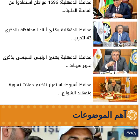
محافظ الدقهلية: 1596 مواطن استفادوا من
القافلة الطبية...
محافظ الدقهلية يهنئ أبناء المحافظة بالذكرى
43 لتحرير...
محافظ الدقهلية يهنئ الرئيس السيسى بذكرى
تحرير سيناء:...
محافظ أسيوط: استمرار تنظيم حملات تسوية
وتمهيد الشوارع...
آهم الموضوعات
رياضة