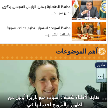
محافظ الدقهلية يهنئ الرئيس السيسى بذكرى
تحرير سيناء:...
محافظ أسيوط: استمرار تنظيم حملات تسوية
وتمهيد الشوارع...
آهم الموضوعات
الأخبار
نقابة الأطباء تكشف أسباب منع باربرا أونيل من
الظهور والترويج لخدماتها في...