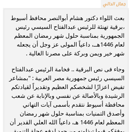
جمال الدالي
بعث اللواء دكتور هشام أبوالنصر محافظ أسيوط
،برقية تهنئة للرئيس عبدالفتاح السيسي رئيس
الجمهورية بمناسبة حلول شهر رمضان المعظم
لعام 1446هــ، داعياً المولى عز وجل أن يجعله
شهر خير ويمن وبركة على مصرنا الغالية .
وجاء فى نص البرقية .. فخامة الرئيس عبدالفتاح
السيسي رئيس جمهورية مصر العربية : "بمشاعر
تفيض اعزازًا لشخصكم العظيم وتقديراً لقيادتكم
الرشيدة وبالأصالة عن نفسي وبالإنابة عن شعب
محافظة أسيوط نتقدم بأسمى آيات التهاني
وأصدق التمنيات بمناسبة حلول شهر رمضان
المعظم لعام 1446 هـ، داعياً الله العلي القدير أن
يوفقكم فيما تبذلونه من جهد لدفع عجلة التنمية