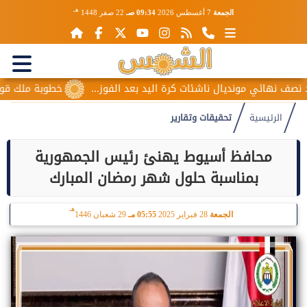
هـ
الجمعة
7 أغسطس 2026
09:34 صـ
22 صفر 1448
هائي مونديال ناشئات كرة اليد بعد الفوز...
خطوبة ملك قورة ويوس
الرئيسية
تحقيقات وتقارير
محافظ أسيوط يهنئ رئيس الجمهورية
بمناسبة حلول شهر رمضان المبارك
هـ
الجمعة
28 فبراير 2025
05:55 مـ
29 شعبان 1446