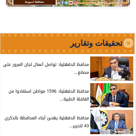
تحقيقات وتقارير
محافظ الدقهلية: تواصل أعمال لجان المرور على
مصانع...
محافظ الدقهلية: 1596 مواطن استفادوا من
القافلة الطبية...
محافظ الدقهلية يهنئ أبناء المحافظة بالذكرى
43 لتحرير...