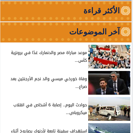
الأكثر قراءة
آخر الموضوعات
موعد مباراة مصر والدنمارك غدًا في برونزية
كأس...
وفاة خورخي ميسي والد نجم الأرجنتين بعد
صراع...
حوادث اليوم.. إصابة 6 أشخاص في انقلاب
ميكروباص...
استهداف سفينة تابعة لأدنوك بصاروخ أثناء