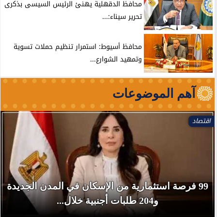
محافظ الدقهلية يهنئ الرئيس السيسى بذكرى
تحرير سيناء:...
محافظ أسيوط: استمرار تنظيم حملات تسوية
وتمهيد الشوارع...
آهم الموضوعات
اقتصاد
99 فرصة استثمارية من الإسكان في المدن الجديدة
و204 طلبات أجنبية خلال...