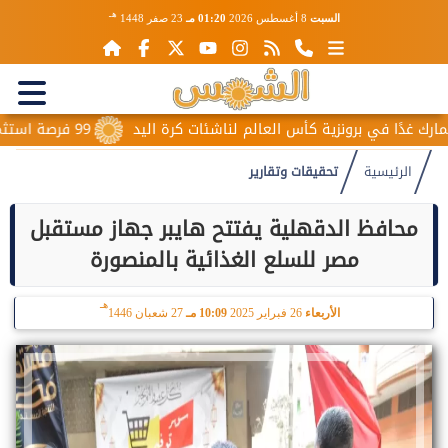
هـ
السبت
8 أغسطس 2026
01:20 مـ
23 صفر 1448
ي برونزية كأس العالم لناشئات كرة اليد
99 فرصة استثمارية من الإسكان في المدن الجديدة و204 طلبات أجنبية خلال...
الرئيسية
تحقيقات وتقارير
محافظ الدقهلية يفتتح هايبر جهاز مستقبل
مصر للسلع الغذائية بالمنصورة
هـ
الأربعاء
26 فبراير 2025
10:09 مـ
27 شعبان 1446