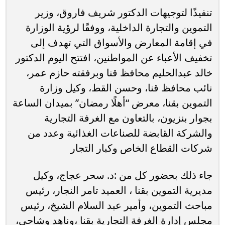
تنفيذًا لتوجيهات الدكتور شريف فاروق، وزير
التموين والتجارة الداخلية، ووفقًا لرؤية الوزارة
في إقامة المعارض والأسواق التي تهدف إلى
تخفيف الأعباء عن المواطنين، افتتح اليوم الدكتور
خالد عبدالحليم محافظ قنا وبرفقته حازم عمر،
نائب محافظ قنا، وحسن القط، وكيل وزارة
التموين بقنا، معرض “أهلًا رمضان” بميدان الساعة
بجوار بنزيون، بالتعاون مع الغرفة التجارية
والشركة القابضة للصناعات الغذائية وعدد من
شركات القطاع الخاص وكبار التجار
جاء ذلك بحضور كل من :د. سحر عجاج، وكيل
مديرية التموين بقنا ، العميد تامر النجار، رئيس
مباحث التموين، وأمير عبد السلام الشيخ، رئيس
مجلس إدارة الغرفة التجارية بقنا ،وناهد وشاحي،