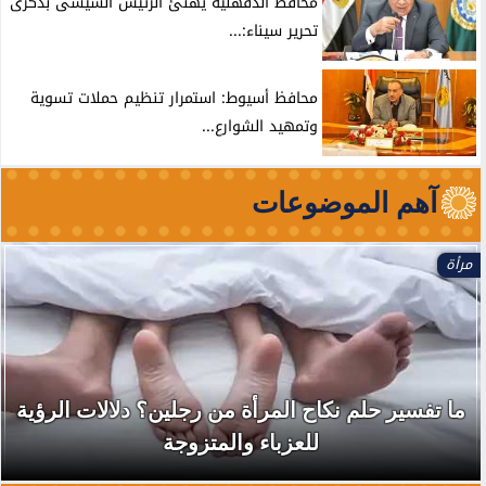
محافظ الدقهلية يهنئ الرئيس السيسى بذكرى
تحرير سيناء:...
محافظ أسيوط: استمرار تنظيم حملات تسوية
وتمهيد الشوارع...
آهم الموضوعات
مرأة
ما تفسير حلم نكاح المرأة من رجلين؟ دلالات الرؤية
للعزباء والمتزوجة