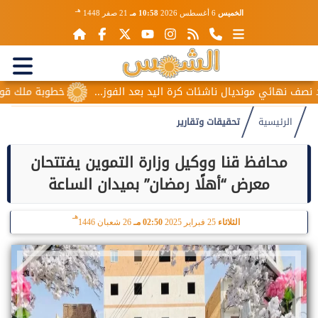
هـ
الخميس
6 أغسطس 2026
10:58 مـ
21 صفر 1448
ونديال ناشئات كرة اليد بعد الفوز...
خطوبة ملك قورة ويوسف عثم
الرئيسية
تحقيقات وتقارير
محافظ قنا ووكيل وزارة التموين يفتتحان
معرض “أهلًا رمضان” بميدان الساعة
هـ
الثلاثاء
25 فبراير 2025
02:50 مـ
26 شعبان 1446