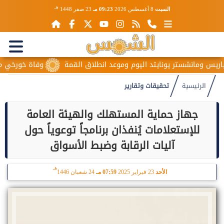
هـ
السبت
8 أغسطس 2026
09:23 مـ
23 صفر 1448
 ومانشستر يونايتد اليوم وموعد انطلاق القمة
وفاة خورخي ميسي وا
الرئيسية
تحقيقات وتقارير
جهاز حماية المستهلك والهيئة العامة
للإستعلامات يُنفذان برنامجاً توعوياً حول
آليات الرقابة وضبط الأسواق
هـ
الأحد
23 فبراير 2025
07:59 مـ
24 شعبان 1446