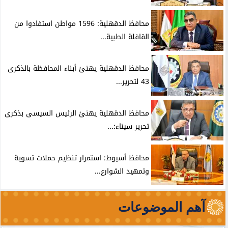
محافظ الدقهلية: 1596 مواطن استفادوا من
القافلة الطبية...
محافظ الدقهلية يهنئ أبناء المحافظة بالذكرى
43 لتحرير...
محافظ الدقهلية يهنئ الرئيس السيسى بذكرى
تحرير سيناء:...
محافظ أسيوط: استمرار تنظيم حملات تسوية
وتمهيد الشوارع...
آهم الموضوعات