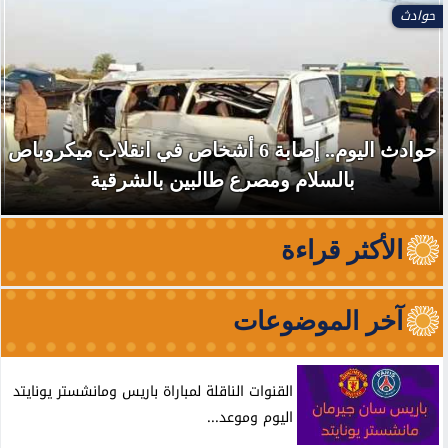
حوادث
حوادث اليوم.. إصابة 6 أشخاص في انقلاب ميكروباص
بالسلام ومصرع طالبين بالشرقية
الأكثر قراءة
آخر الموضوعات
القنوات الناقلة لمباراة باريس ومانشستر يونايتد
اليوم وموعد...