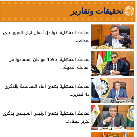
تحقيقات وتقارير
محافظ الدقهلية: تواصل أعمال لجان المرور على
مصانع...
محافظ الدقهلية: 1596 مواطن استفادوا من
القافلة الطبية...
محافظ الدقهلية يهنئ أبناء المحافظة بالذكرى
43 لتحرير...
محافظ الدقهلية يهنئ الرئيس السيسى بذكرى
تحرير سيناء:...