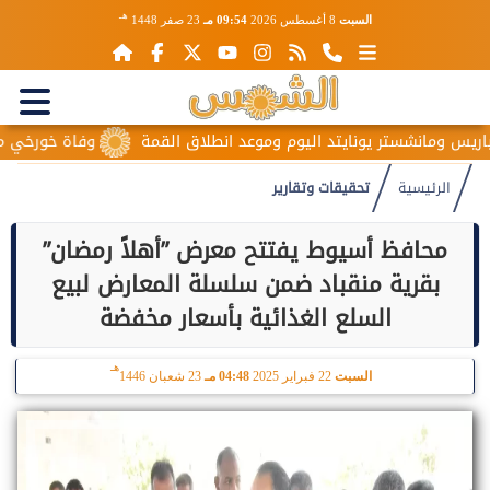
هـ
السبت
8 أغسطس 2026
09:54 مـ
23 صفر 1448
س ومانشستر يونايتد اليوم وموعد انطلاق القمة
وفاة خورخي ميسي وا
الرئيسية
تحقيقات وتقارير
محافظ أسيوط يفتتح معرض ”أهلاً رمضان”
بقرية منقباد ضمن سلسلة المعارض لبيع
السلع الغذائية بأسعار مخفضة
هـ
السبت
22 فبراير 2025
04:48 مـ
23 شعبان 1446