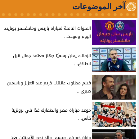
آخر الموضوعات
القنوات الناقلة لمباراة باريس ومانشستر يونايتد
اليوم وموعد...
الزمالك يعلن رسميًا جهاز معتمد جمال قبل
انطلاق...
فيلم مطلوب عائليًا.. كريم عبد العزيز وياسمين
صبري...
موعد مباراة مصر والدنمارك غدًا في برونزية
كأس...
وفاة خورخي ميسي والد نجم الأرجنتين بعد