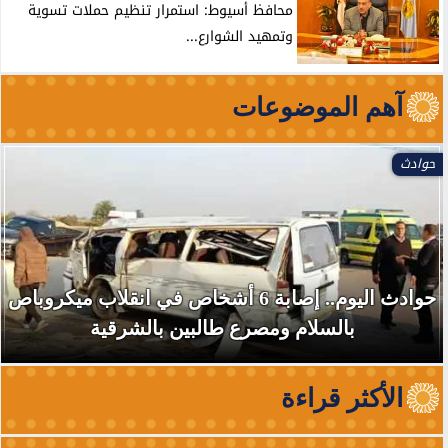
محافظ أسيوط: استمرار تنظيم حملات تسوية
وتمهيد الشوارع...
آهم الموضوعات
حوادث
حوادث اليوم.. إصابة 6 أشخاص في انقلاب ميكروباص
بالسلام ومصرع طالبين بالشرقية
الأكثر قراءة