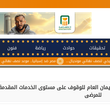
تحقيقات
حوادث
رياضة
فنون
 مونديال...
مصر ضد إسبانيا.. موعد نصف نهائي مونديال ناشئات كرة
ان العام للوقوف على مستوى الخدمات المقدمة
للمرضى