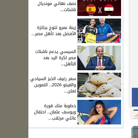
نصف نهائي مونديال
ناشئات...
زينة عمرو تتوج بجائزة
الأفضل بعد تأهل مصر...
السيسي يدعم ناشئات
مصر لكرة اليد بعد
التأهل...
سعر رغيف الخبز السياحي
والفينو 2026.. التموين
تعلن...
خطوبة ملك قورة
ويوسف عثمان.. احتفال
ى
عائلي مرتقب...