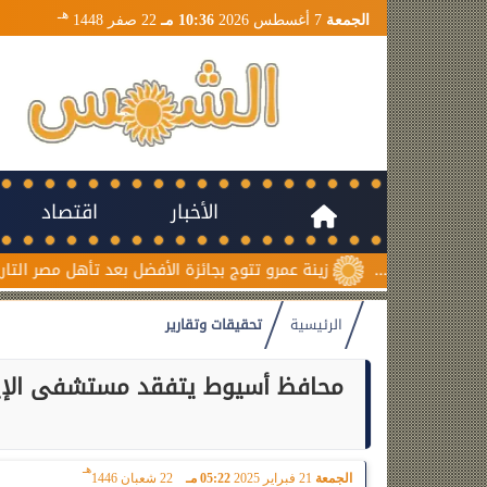
هـ
الجمعة
7 أغسطس 2026
10:36 مـ
22 صفر 1448
الأخبار
اقتصاد
زينة عمرو تتوج بجائزة الأفضل بعد تأهل مصر التاريخي لنصف نهائي
الرئيسية
تحقيقات وتقارير
محافظ أسيوط يتفقد مستشفى الإيم
هـ
الجمعة
21 فبراير 2025
05:22 مـ
22 شعبان 1446