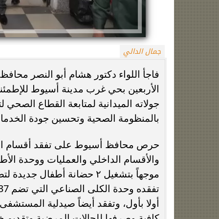
جمال الدالي
فاجأ اللواء دكتور هشام أبو النصر محاف
الأربعين بحي غرب مدينة أسيوط للإطمئ
جولاته الميدانية لمتابعة القطاع الصحي 
زينة عمرو تتوج بجائزة الأفضل بعد تأهل مصر
السيسي يدعم ناش
بالمنظومة الصحية وتحسين جودة الخدما
التاريخي لنصف نهائي مونديال...
التأهل التاري
حرص محافظ أسيوط على تفقد أقسام الم
أولا بأول، وتفقد أيضاً صيدلية المستشفى
كافية وصرفها للحالات المرضية وتقديم خد