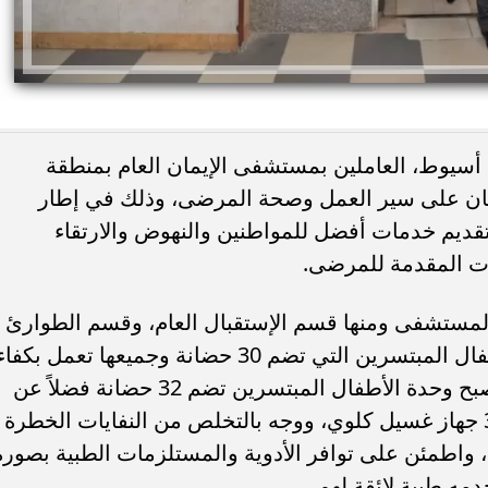
ظ أسيوط، العاملين بمستشفى الإيمان العام بمنطقة
نان على سير العمل وصحة المرضى، وذلك في إطار
لتقديم خدمات أفضل للمواطنين والنهوض والارتقاء
ئات مصر لكرة اليد بعد
خطوبة ملك قورة ويوسف عثمان.. احتف
ت المقدمة للمرضى.
خي إلى نصف نهائي...
عائلي مرتقب في الساحل الشمالي
ستشفى ومنها قسم الإستقبال العام، وقسم الطوارئ
والأقسام الداخلي والعمليات ووحدة الأطفال المبتسرين التي تضم 30 حضانة وجميعها تعمل ب
موجهاً بتشغيل ٢ حضانة أطفال جديدة لتصبح وحدة الأطفال المبتسرين تضم 32 حضانة فضلاً عن
تفقده وحدة الكلى الصناعي التي تضم 37 جهاز غسيل كلوي، ووجه بالتخلص من النفايات الخطرة
، واطمئن على توافر الأدوية والمستلزمات الطبية بصورة
مه طبية لائقة لهم.