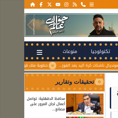
تكنولوجيا
منوعات
 اليد بعد الفوز...
خطوبة ملك قورة ويوسف عثمان.. احتفال عائ
تحقيقات وتقارير
محافظ الدقهلية: تواصل
أعمال لجان المرور على
مصانع...